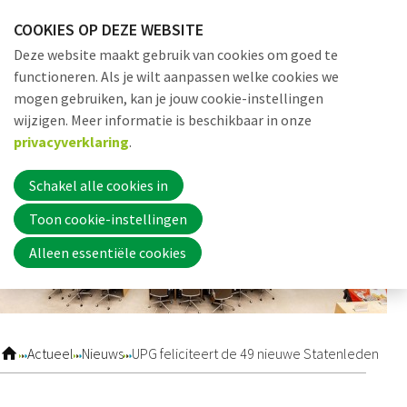
Sla
COOKIES OP DEZE WEBSITE
links
Me
Zoek
EN
Deze website maakt gebruik van cookies om goed te
over
functioneren. Als je wilt aanpassen welke cookies we
Jump
mogen gebruiken, kan je jouw cookie-instellingen
to
Word nu lid
wijzigen. Meer informatie is beschikbaar in onze
navigation
privacyverklaring
.
Jump
to
Schakel alle cookies in
Inloggen
main
Toon cookie-instellingen
content
Alleen essentiële cookies
Home
Actueel
Actueel
Nieuws
UPG feliciteert de 49 nieuwe Statenleden
Nieuws