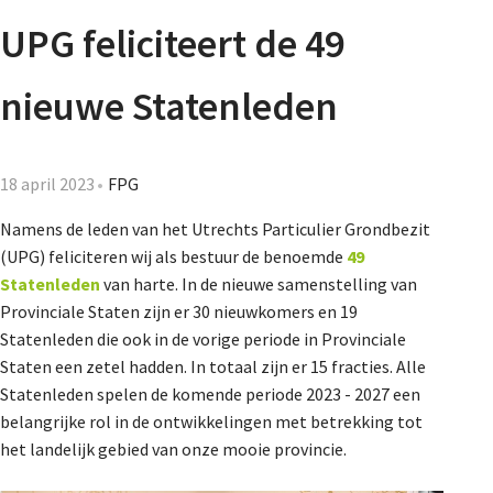
Agenda
UPG feliciteert de 49
Nieuwsbrief
nieuwe Statenleden
De FPG
18 april 2023
FPG
Namens de leden van het Utrechts Particulier Grondbezit
Lidmaatschap
(UPG) feliciteren wij als bestuur de benoemde
49
Statenleden
van harte. In de nieuwe samenstelling van
Provinciale Staten zijn er 30 nieuwkomers en 19
Provincies
Statenleden die ook in de vorige periode in Provinciale
Staten een zetel hadden. In totaal zijn er 15 fracties. Alle
Statenleden spelen de komende periode 2023 - 2027 een
Dossiers
belangrijke rol in de ontwikkelingen met betrekking tot
het landelijk gebied van onze mooie provincie.