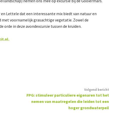
sellandschap) nemen ons mee op excursie bij de Gooiermars.
 en Lettele dat een interessante mix biedt van natuur en
rd met voornamelijk grasachtige vegetatie. Zowel de
e orde in deze avondexcursie tussen de kruiden.
it.nl
.
Volgend bericht
FPG: stimuleer particuliere eigenaren tot het
nemen van maatregelen die leiden tot een
hoger grondwaterpeil