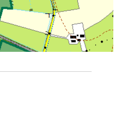
Agenda
Nieuwsbrief
De FPG
Lidmaatschap
Provincies
Dossiers