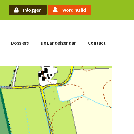
oek
Inloggen
Word nu lid
Word nu lid
Dossiers
De Landeigenaar
Contact
Inloggen
Home
Actueel
Nieuws