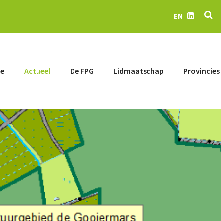
Z
EN
LinkedIn
e
Actueel
De FPG
Lidmaatschap
Provincies