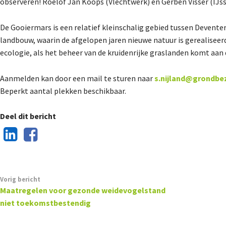
observeren! Roelof Jan Koops (Vlechtwerk) en Gerben Visser (IJs
De Gooiermars is een relatief kleinschalig gebied tussen Deventer
landbouw, waarin de afgelopen jaren nieuwe natuur is gerealisee
ecologie
,
als het beheer van de kruidenrijke graslanden komt aan d
Aanmelden kan door een mail te sturen naar
s.nijland@grondbez
Beperkt aantal plekken beschikbaar.
Deel dit bericht
Vorig bericht
Maatregelen voor gezonde weidevogelstand
niet toekomstbestendig