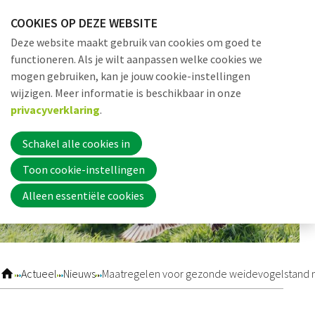
Sla
COOKIES OP DEZE WEBSITE
links
Me
Zoek
EN
Deze website maakt gebruik van cookies om goed te
over
functioneren. Als je wilt aanpassen welke cookies we
Jump
mogen gebruiken, kan je jouw cookie-instellingen
to
Word nu lid
wijzigen. Meer informatie is beschikbaar in onze
navigation
privacyverklaring
.
Jump
to
Schakel alle cookies in
Inloggen
main
Toon cookie-instellingen
content
Alleen essentiële cookies
Home
Actueel
Actueel
Nieuws
Maatregelen voor gezonde weidevogelstand 
Nieuws