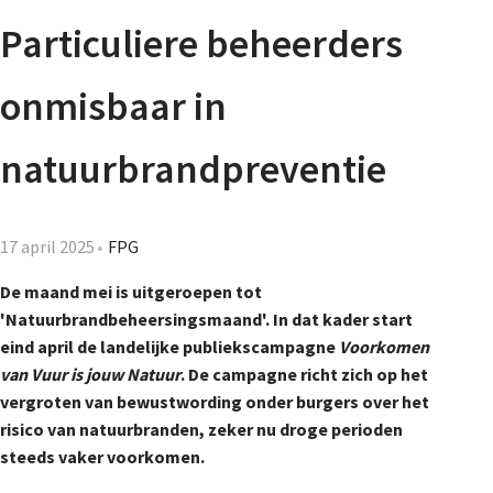
Agenda
Particuliere beheerders
Nieuwsbrief
onmisbaar in
De FPG
natuurbrandpreventie
Lidmaatschap
17 april 2025
FPG
De maand mei is uitgeroepen tot
'Natuurbrandbeheersingsmaand'. In dat kader start
Provincies
eind april de landelijke publiekscampagne
Voorkomen
van Vuur is jouw Natuur
. De campagne richt zich op het
vergroten van bewustwording onder burgers over het
Dossiers
risico van natuurbranden, zeker nu droge perioden
steeds vaker voorkomen.