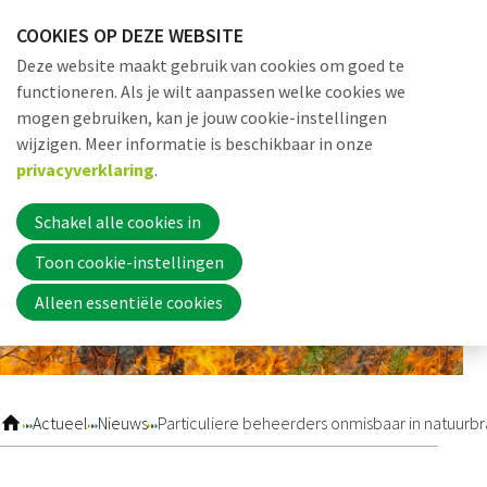
Sla
COOKIES OP DEZE WEBSITE
links
Me
Zoek
EN
Deze website maakt gebruik van cookies om goed te
over
functioneren. Als je wilt aanpassen welke cookies we
Jump
mogen gebruiken, kan je jouw cookie-instellingen
to
Word nu lid
wijzigen. Meer informatie is beschikbaar in onze
navigation
privacyverklaring
.
Jump
to
Schakel alle cookies in
Inloggen
main
Toon cookie-instellingen
content
Alleen essentiële cookies
Home
Actueel
Actueel
Nieuws
Particuliere beheerders onmisbaar in natuurb
Nieuws