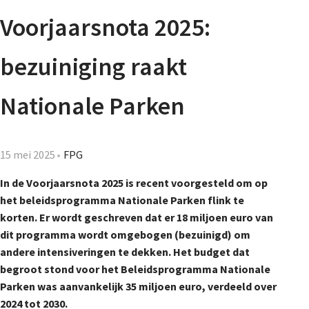
Agenda
Voorjaarsnota 2025:
Nieuwsbrief
bezuiniging raakt
De FPG
Nationale Parken
Lidmaatschap
15 mei 2025
FPG
In de Voorjaarsnota 2025 is recent voorgesteld om
op
het beleidsprogramma Nationale Parken flink te
Provincies
korten. Er wordt
geschreven dat er
18 miljoen euro van
dit programma
wordt
omgebogen (bezuinigd) om
andere intensiveringen te dekken. Het budget dat
Dossiers
begroot stond voor het Beleidsprogramma Nationale
Parken was aanvankelijk 35 miljoen euro
,
verdeeld over
2024 tot 2030.