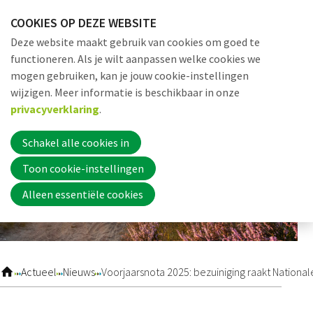
Sla
COOKIES OP DEZE WEBSITE
links
Me
Zoek
EN
Deze website maakt gebruik van cookies om goed te
over
functioneren. Als je wilt aanpassen welke cookies we
Jump
mogen gebruiken, kan je jouw cookie-instellingen
to
Word nu lid
wijzigen. Meer informatie is beschikbaar in onze
navigation
privacyverklaring
.
Jump
to
Schakel alle cookies in
Inloggen
main
Toon cookie-instellingen
content
Alleen essentiële cookies
Home
Actueel
Actueel
Nieuws
Voorjaarsnota 2025: bezuiniging raakt Nationa
Nieuws