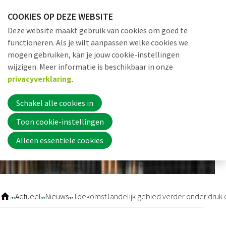
Sla
COOKIES OP DEZE WEBSITE
links
Me
Zoek
EN
Deze website maakt gebruik van cookies om goed te
over
functioneren. Als je wilt aanpassen welke cookies we
Jump
mogen gebruiken, kan je jouw cookie-instellingen
to
Word nu lid
wijzigen. Meer informatie is beschikbaar in onze
navigation
privacyverklaring
.
Jump
to
Schakel alle cookies in
Inloggen
main
Toon cookie-instellingen
content
Alleen essentiële cookies
Home
Actueel
Actueel
Nieuws
Toekomst landelijk gebied verder onder druk 
Nieuws