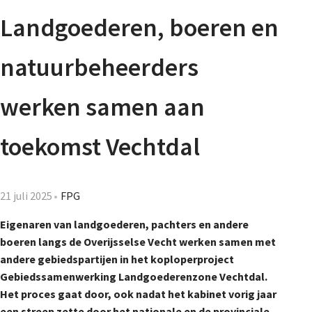
Agenda
Landgoederen, boeren en
Nieuwsbrief
natuurbeheerders
De FPG
werken samen aan
toekomst Vechtdal
Lidmaatschap
21 juli 2025
FPG
Provincies
Eigenaren van landgoederen, pachters en andere
boeren langs de Overijsselse Vecht werken samen met
andere gebiedspartijen in het koploperproject
Dossiers
Gebiedssamenwerking Landgoederenzone Vechtdal.
Het proces gaat door, ook nadat het kabinet vorig jaar
een streep zette door het nationale en de provinciale