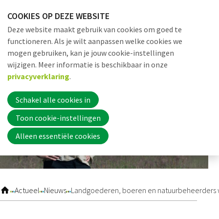
Sla
COOKIES OP DEZE WEBSITE
links
Me
Zoek
EN
Deze website maakt gebruik van cookies om goed te
over
functioneren. Als je wilt aanpassen welke cookies we
Jump
mogen gebruiken, kan je jouw cookie-instellingen
to
Word nu lid
wijzigen. Meer informatie is beschikbaar in onze
navigation
privacyverklaring
.
Jump
to
Schakel alle cookies in
Inloggen
main
Toon cookie-instellingen
content
Alleen essentiële cookies
Home
Actueel
Actueel
Nieuws
Landgoederen, boeren en natuurbeheerders 
Nieuws