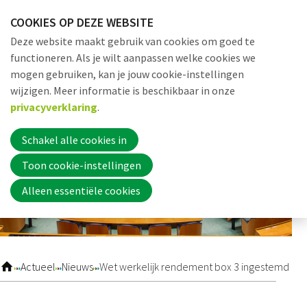
Sla
COOKIES OP DEZE WEBSITE
links
Me
Zoek
EN
Deze website maakt gebruik van cookies om goed te
over
functioneren. Als je wilt aanpassen welke cookies we
Jump
mogen gebruiken, kan je jouw cookie-instellingen
to
Word nu lid
wijzigen. Meer informatie is beschikbaar in onze
navigation
privacyverklaring
.
Jump
to
Schakel alle cookies in
Inloggen
main
Toon cookie-instellingen
content
Alleen essentiële cookies
Home
Actueel
Actueel
Nieuws
Wet werkelijk rendement box 3 ingestemd
Nieuws