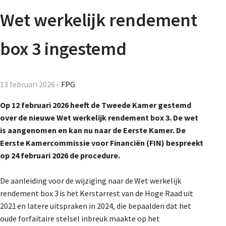
Agenda
Wet werkelijk rendement
Nieuwsbrief
box 3 ingestemd
De FPG
13 februari 2026
FPG
Op 12 februari 2026 heeft de Tweede Kamer gestemd
Lidmaatschap
over de nieuwe
Wet werkelijk rendement box 3
. De wet
is aangenomen en kan nu naar de Eerste Kamer. De
Eerste Kamercommissie voor Financiën (FIN) bespreekt
Provincies
op 24 februari 2026 de procedure.
De aanleiding voor de wijziging naar de Wet werkelijk
Dossiers
rendement box 3 is het Kerstarrest van de Hoge Raad uit
2021 en latere uitspraken in 2024, die bepaalden dat het
oude forfaitaire stelsel inbreuk maakte op het