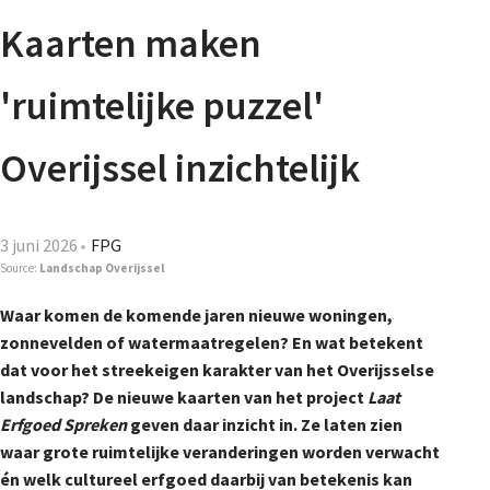
Agenda
Kaarten maken
Nieuwsbrief
'ruimtelijke puzzel'
De FPG
Overijssel inzichtelijk
Lidmaatschap
3 juni 2026
FPG
Source:
Landschap Overijssel
Waar komen de komende jaren nieuwe woningen,
Provincies
zonnevelden of watermaatregelen? En wat betekent
dat voor het streekeigen karakter van het Overijsselse
landschap? De nieuwe kaarten van het project
Laat
Dossiers
Erfgoed Spreken
geven daar inzicht in. Ze laten zien
waar grote ruimtelijke veranderingen worden verwacht
én welk cultureel erfgoed daarbij van betekenis kan