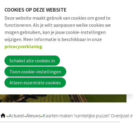
Sla
COOKIES OP DEZE WEBSITE
links
Me
Zoek
EN
Deze website maakt gebruik van cookies om goed te
over
functioneren. Als je wilt aanpassen welke cookies we
Jump
mogen gebruiken, kan je jouw cookie-instellingen
to
Word nu lid
wijzigen. Meer informatie is beschikbaar in onze
navigation
privacyverklaring
.
Jump
to
Schakel alle cookies in
Inloggen
main
Toon cookie-instellingen
content
Alleen essentiële cookies
Home
Actueel
Actueel
Nieuws
Kaarten maken 'ruimtelijke puzzel' Overijssel in
Nieuws