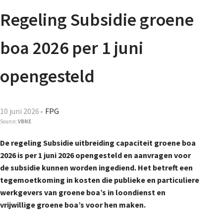
Agenda
Regeling Subsidie groene
Nieuwsbrief
boa 2026 per 1 juni
De FPG
opengesteld
Lidmaatschap
10 juni 2026
FPG
Source:
VBNE
De regeling Subsidie uitbreiding capaciteit groene boa
Provincies
2026 is per 1 juni 2026 opengesteld en aanvragen voor
de subsidie kunnen worden ingediend. Het betreft een
tegemoetkoming in kosten die publieke en particuliere
Dossiers
werkgevers van groene boa’s in loondienst en
vrijwillige groene boa’s voor hen maken.