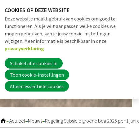
Sla
COOKIES OP DEZE WEBSITE
links
Me
Zoek
EN
Deze website maakt gebruik van cookies om goed te
over
functioneren. Als je wilt aanpassen welke cookies we
Jump
mogen gebruiken, kan je jouw cookie-instellingen
to
Word nu lid
wijzigen. Meer informatie is beschikbaar in onze
navigation
privacyverklaring
.
Jump
to
Schakel alle cookies in
Inloggen
main
Toon cookie-instellingen
content
Alleen essentiële cookies
Home
Actueel
Actueel
Nieuws
Regeling Subsidie groene boa 2026 per 1 juni
Nieuws