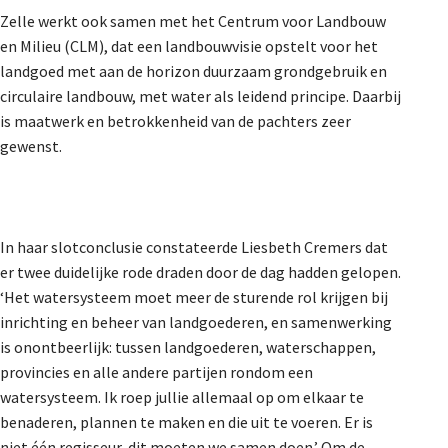
Zelle werkt ook samen met het Centrum voor Landbouw
en Milieu (CLM), dat een landbouwvisie opstelt voor het
landgoed met aan de horizon duurzaam grondgebruik en
circulaire landbouw, met water als leidend principe. Daarbij
is maatwerk en betrokkenheid van de pachters zeer
gewenst.
In haar slotconclusie constateerde
Liesbeth Cremers
dat
er twee duidelijke rode draden door de dag hadden gelopen.
‘Het watersysteem moet meer de sturende rol krijgen bij
inrichting en beheer van landgoederen, en samenwerking
is onontbeerlijk: tussen landgoederen, waterschappen,
provincies en alle andere partijen rondom een
watersysteem. Ik roep jullie allemaal op om elkaar te
benaderen, plannen te maken en die uit te voeren. Er is
niet één regisseur, dit moeten we samen doen.’ Om de