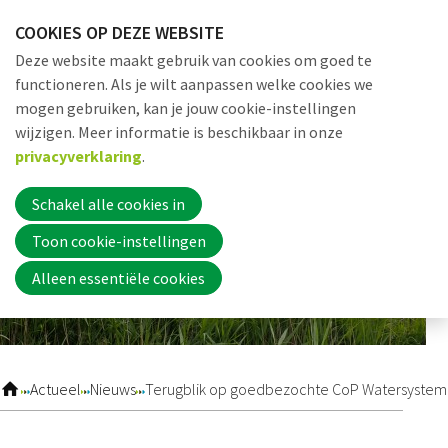
Sla
COOKIES OP DEZE WEBSITE
links
Me
Zoek
EN
Deze website maakt gebruik van cookies om goed te
over
functioneren. Als je wilt aanpassen welke cookies we
Jump
mogen gebruiken, kan je jouw cookie-instellingen
to
Word nu lid
wijzigen. Meer informatie is beschikbaar in onze
navigation
privacyverklaring
.
Jump
to
Schakel alle cookies in
Inloggen
main
Toon cookie-instellingen
content
Alleen essentiële cookies
Home
Actueel
Actueel
Nieuws
Terugblik op goedbezochte CoP Watersystem
Nieuws