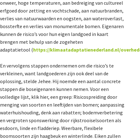
onweer, hoge temperaturen, aan bedreiging van cultureel
erfgoed door zetting en vochtschade, aan natuurbranden,
verlies van natuurwaarden en oogsten, aan wateroverlast,
bossterfte en verlies van monumentale bomen. Eigenaren
kunnen de risico’s voor hun eigen landgoed in kaart
brengen met behulp van de zogeheten
adaptatietool (
https://klimaatadaptatienederland.nl/overhe
En vervolgens stappen ondernemen om die risico’s te
verkleinen, want landgoederen zijn ook deel van de
oplossing, stelde Jehee. Hij noemde een aantal concrete
stappen die boseigenaren kunnen nemen. Voor een
volledige lijst,
klik hier
, een greep: Risicospreiding door
menging van soorten en leeftijden van bomen; aanpassing
waterhuishouding, denk aan rabatten; bodemverbetering
en vergroten sponswerking door rijkstrooiselsoorten als
esdoorn, linde en fladderiep. Weerbare, flexibele
boomsoorten zijn haagbeuk en winterlinde. Eiken zullen