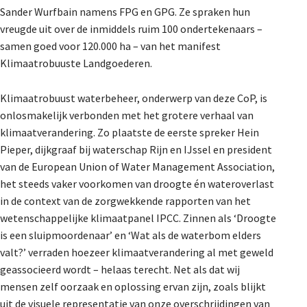
Sander Wurfbain namens FPG en GPG. Ze spraken hun
De Landeigenaar
vreugde uit over de inmiddels ruim 100 ondertekenaars –
samen goed voor 120.000 ha – van het manifest
Klimaatrobuuste Landgoederen.
Contact
Klimaatrobuust waterbeheer, onderwerp van deze CoP, is
onlosmakelijk verbonden met het grotere verhaal van
klimaatverandering. Zo plaatste de eerste spreker
Hein
Pieper
, dijkgraaf bij waterschap Rijn en IJssel en president
van de European Union of Water Management Association,
het steeds vaker voorkomen van droogte én wateroverlast
in de context van de zorgwekkende rapporten van het
wetenschappelijke klimaatpanel IPCC. Zinnen als ‘Droogte
is een sluipmoordenaar’ en ‘Wat als de waterbom elders
valt?’ verraden hoezeer klimaatverandering al met geweld
geassocieerd wordt – helaas terecht. Net als dat wij
mensen zelf oorzaak en oplossing ervan zijn, zoals blijkt
uit de visuele representatie van onze overschrijdingen van