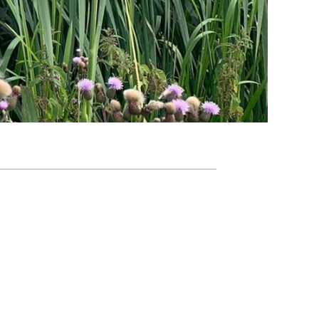
Agenda
Nieuwsbrief
De FPG
Lidmaatschap
Provincies
Dossiers