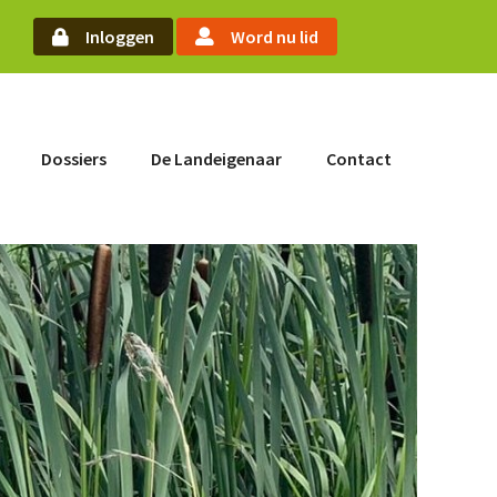
oek
Inloggen
Word nu lid
Word nu lid
Dossiers
De Landeigenaar
Contact
Inloggen
Home
Actueel
Nieuws