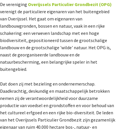
About us
De vereniging
Overijssels Particulier Grondbezit (OPG)
verenigt de particuliere eigenaren van het buitengebied
van Overijssel. Het gaat om eigenaren van
Lidmaatschap
landbouwgronden, bossen en natuur, vaak in een rijke
schakering: een verweven landschap met een hoge
biodiversiteit, gepositioneerd tussen de grootschalige
landbouw en de grootschalige 'wilde' natuur. Het OPG is,
Provincies
naast de georganiseerde landbouw en de
natuurbescherming, een belangrijke speler in het
buitengebied.
Dossiers
Dat doen zij met bezieling en ondernemerschap.
Daadkrachtig, deskundig en maatschappelijk betrokken
De Landeigenaar
nemen zij de verantwoordelijkheid voor duurzame
productie van voedsel en grondstoffen en voor behoud van
het cultureel erfgoed en een rijke bio-diversiteit. De leden
van het Overijssels Particulier Grondbezit zijn gezamenlijk
Contact
eigenaar van ruim 40.000 hectare bos-, natuur- en