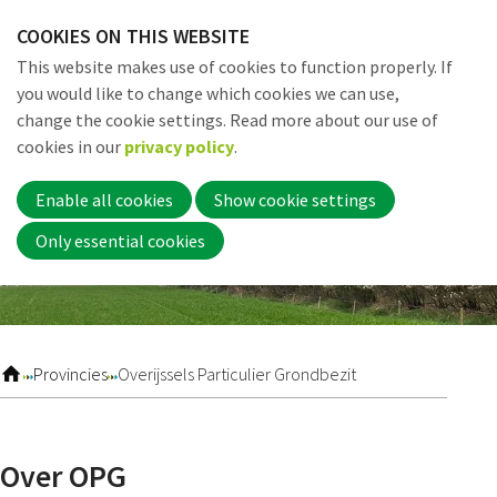
Skip
COOKIES ON THIS WEBSITE
links
Me
Search
EN
This website makes use of cookies to function properly. If
Jump
you would like to change which cookies we can use,
to
change the cookie settings. Read more about our use of
navigation
Word nu lid
cookies in our
privacy policy
.
Jump
to
Enable all cookies
Show cookie settings
main
Inloggen
Only essential cookies
content
Home
Provincies
Overijssels Particulier Grondbezit
Actueel
Over OPG