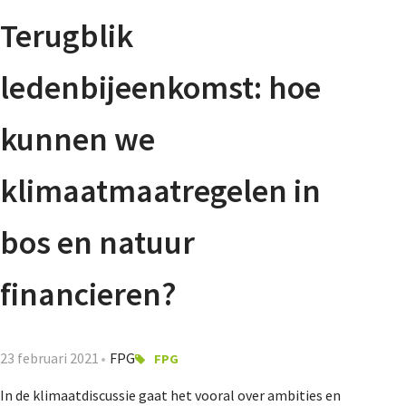
Agenda
Terugblik
Nieuwsbrief
ledenbijeenkomst: hoe
De FPG
kunnen we
klimaatmaatregelen in
Lidmaatschap
bos en natuur
Provincies
financieren?
Dossiers
23 februari 2021
FPG
FPG
In de klimaatdiscussie gaat het vooral over ambities en