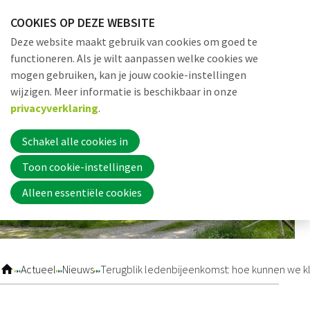
Sla
COOKIES OP DEZE WEBSITE
links
Me
Zoek
EN
Deze website maakt gebruik van cookies om goed te
over
functioneren. Als je wilt aanpassen welke cookies we
Jump
mogen gebruiken, kan je jouw cookie-instellingen
to
Word nu lid
wijzigen. Meer informatie is beschikbaar in onze
navigation
privacyverklaring
.
Jump
to
Schakel alle cookies in
Inloggen
main
Toon cookie-instellingen
content
Alleen essentiële cookies
Home
Actueel
Actueel
Nieuws
Terugblik ledenbijeenkomst: hoe kunnen we kl
Nieuws