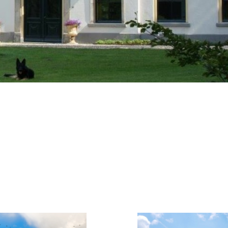
About us
Lidmaatschap
Provincies
Dossiers
De Landeigenaar
Contact