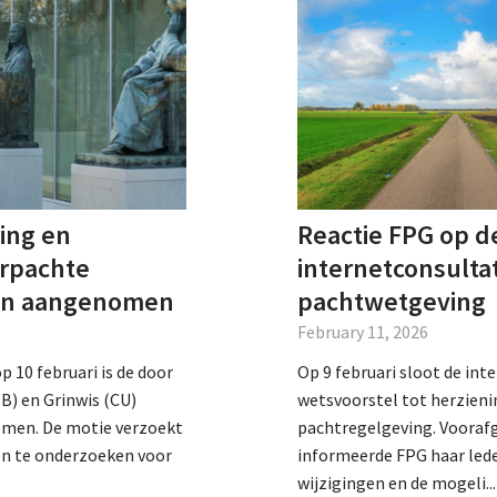
ing en
Reactie FPG op d
erpachte
internetconsulta
en aangenomen
pachtwetgeving
February 11, 2026
p 10 februari is de door
Op 9 februari sloot de int
B) en Grinwis (CU)
wetsvoorstel tot herzieni
men. De motie verzoekt
pachtregelgeving. Vooraf
en te onderzoeken voor
informeerde FPG haar lede
wijzigingen en de mogeli...