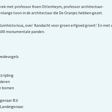
sprek met professor Koen Ottenheym, professor architectuur-
enlange toon in de architectuur die De Oranjes hebben gezet.
uinhistoricus, over 'Aandacht voor groen erfgoed groeit'. En met 
na 500 monumentale panden.
weidevogels
trijding
ederen
me bomen
genaar B.V.
 Landeigenaar.