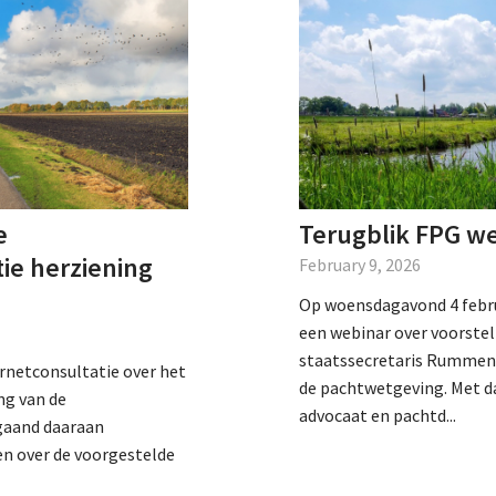
e
Terugblik FPG we
tie herziening
February 9, 2026
Op woensdagavond 4 februa
een webinar over voorstel
staatssecretaris Rummeni
ernetconsultatie over het
de pachtwetgeving. Met d
ng van de
advocaat en pachtd...
gaand daaraan
n over de voorgestelde