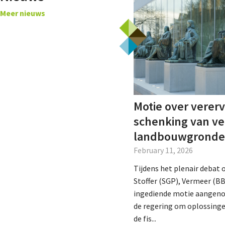
Meer nieuws
ajaars-ALV van
Motie over vererv
er Grondbezit
schenking van v
landbouwgrond
February 11, 2026
eden en betrokkenen
van Gelders Particulier
Tijdens het plenair debat o
le Landgoed Zelle in
Stoffer (SGP), Vermeer (BB
t een warme ontvangst
ingediende motie aangeno
de regering om oplossing
de fis...