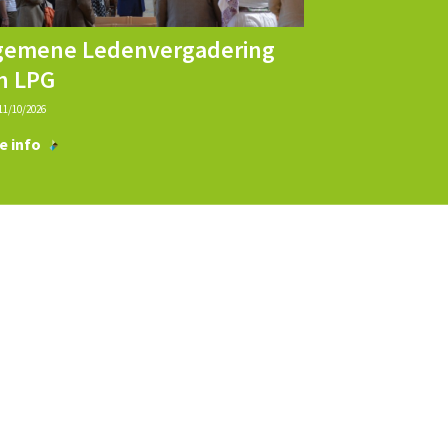
gemene Ledenvergadering
n LPG
11/10/2026
e info