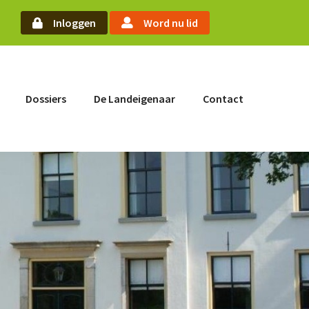
arch
Inloggen
Word nu lid
Word nu lid
Dossiers
De Landeigenaar
Contact
Inloggen
Home
Actueel