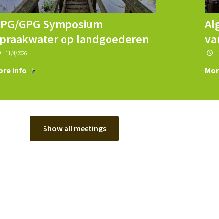
PG/GPG Symposium
Al
praakwater op landgoederen
va
11/4/2026
ore info
Mor
Show all meetings