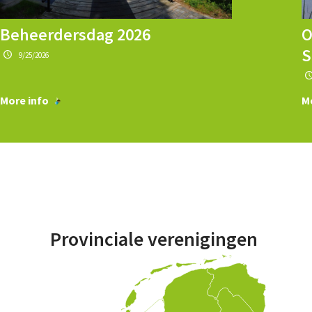
Beheerdersdag 2026
O
S
9/25/2026
More info
M
Provinciale verenigingen