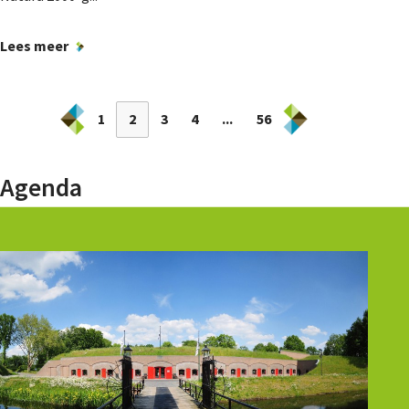
Lees meer
1
2
3
4
...
56
Agenda