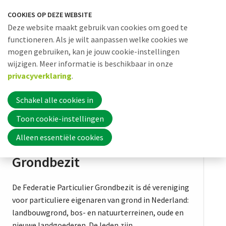
Sla
COOKIES OP DEZE WEBSITE
links
Me
Zoek
EN
Deze website maakt gebruik van cookies om goed te
over
functioneren. Als je wilt aanpassen welke cookies we
mogen gebruiken, kan je jouw cookie-instellingen
Jump
wijzigen. Meer informatie is beschikbaar in onze
to
Word nu lid
privacyverklaring
.
navigation
Jump
Schakel alle cookies in
to
Inloggen
main
Toon cookie-instellingen
content
Federatie Particulier
Alleen essentiële cookies
Home
Grondbezit
Actueel
De Federatie Particulier Grondbezit is dé vereniging
voor particuliere eigenaren van grond in Nederland:
landbouwgrond, bos- en natuurterreinen, oude en
nieuwe landgoederen. De leden zijn