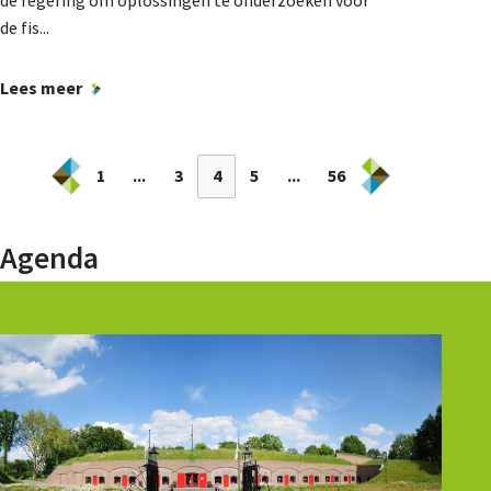
de fis...
Lees meer
1
...
3
4
5
...
56
Agenda