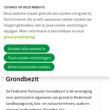
Sla
COOKIES OP DEZE WEBSITE
links
Me
Zoek
EN
Deze website maakt gebruik van cookies om goed te
over
functioneren. Als je wilt aanpassen welke cookies we
mogen gebruiken, kan je jouw cookie-instellingen
Jump
wijzigen. Meer informatie is beschikbaar in onze
to
Word nu lid
privacyverklaring
.
navigation
Jump
Schakel alle cookies in
to
Inloggen
main
Toon cookie-instellingen
content
Federatie Particulier
Alleen essentiële cookies
Home
Grondbezit
Actueel
De Federatie Particulier Grondbezit is dé vereniging
voor particuliere eigenaren van grond in Nederland:
landbouwgrond, bos- en natuurterreinen, oude en
nieuwe landgoederen. De leden zijn