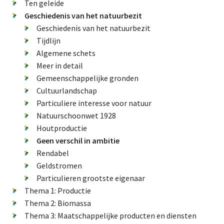
About us
Ten geleide
Geschiedenis van het natuurbezit
Geschiedenis van het natuurbezit
Tijdlijn
Lidmaatschap
Algemene schets
Meer in detail
Gemeenschappelijke gronden
Provincies
Cultuurlandschap
Particuliere interesse voor natuur
Natuurschoonwet 1928
Houtproductie
Dossiers
Geen verschil in ambitie
Rendabel
Natuurschoonwet (NSW)
Geldstromen
Pacht
Particulieren grootste eigenaar
Erfpacht
Thema 1: Productie
Thema 2: Biomassa
Verdienmodellen
Thema 3: Maatschappelijke producten en diensten
Jacht en fauna