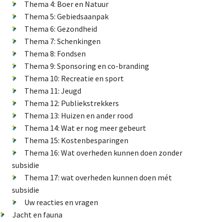
Thema 4: Boer en Natuur
Natuur-EHS/NNN
Thema 5: Gebiedsaanpak
Thema 6: Gezondheid
GLB
Thema 7: Schenkingen
Verkiezingen
Thema 8: Fondsen
Didam arrest
Thema 9: Sponsoring en co-branding
Energietransitie
Thema 10: Recreatie en sport
Thema 11: Jeugd
Thema 12: Publiekstrekkers
Thema 13: Huizen en ander rood
De Landeigenaar
Thema 14: Wat er nog meer gebeurt
Thema 15: Kostenbesparingen
Thema 16: Wat overheden kunnen doen zonder
subsidie
Contact
Thema 17: wat overheden kunnen doen mét
subsidie
Uw reacties en vragen
Jacht en fauna