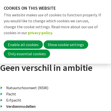
Skip
COOKIES ON THIS WEBSITE
links
Me
Search
EN
This website makes use of cookies to function properly. If
Jump
you would like to change which cookies we can use,
to
change the cookie settings. Read more about our use of
navigation
Word nu lid
cookies in our
privacy policy
.
Dossiers
Verdienmodellen
Geschiedenis van het natuurbezit
Jump
to
Enable all cookies
Show cookie settings
main
Inloggen
Only essential cookies
content
Geen verschil in ambitie
Home
Natuurschoonwet (NSW)
Actueel
Pacht
Erfpacht
Verdienmodellen