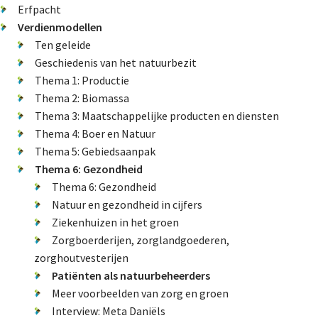
About us
Erfpacht
Verdienmodellen
Ten geleide
Geschiedenis van het natuurbezit
Lidmaatschap
Thema 1: Productie
Thema 2: Biomassa
Thema 3: Maatschappelijke producten en diensten
Provincies
Thema 4: Boer en Natuur
Thema 5: Gebiedsaanpak
Thema 6: Gezondheid
Dossiers
Thema 6: Gezondheid
Natuur en gezondheid in cijfers
Natuurschoonwet (NSW)
Ziekenhuizen in het groen
Zorgboerderijen, zorglandgoederen,
Pacht
zorghoutvesterijen
Erfpacht
Patiënten als natuurbeheerders
Verdienmodellen
Meer voorbeelden van zorg en groen
Interview: Meta Daniëls
Jacht en fauna