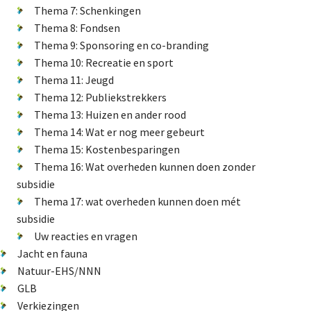
Thema 7: Schenkingen
Natuur-EHS/NNN
Thema 8: Fondsen
GLB
Thema 9: Sponsoring en co-branding
Thema 10: Recreatie en sport
Verkiezingen
Thema 11: Jeugd
Didam arrest
Thema 12: Publiekstrekkers
Energietransitie
Thema 13: Huizen en ander rood
Thema 14: Wat er nog meer gebeurt
Thema 15: Kostenbesparingen
Thema 16: Wat overheden kunnen doen zonder
De Landeigenaar
subsidie
Thema 17: wat overheden kunnen doen mét
subsidie
Contact
Uw reacties en vragen
Jacht en fauna
Natuur-EHS/NNN
GLB
Verkiezingen