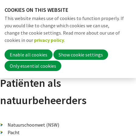
Skip
COOKIES ON THIS WEBSITE
links
Me
Search
EN
This website makes use of cookies to function properly. If
Jump
you would like to change which cookies we can use,
to
change the cookie settings. Read more about our use of
navigation
Word nu lid
cookies in our
privacy policy
.
Dossiers
Verdienmodellen
Thema 6: Gezondheid
Patiënten a
Jump
to
Enable all cookies
Show cookie settings
main
Inloggen
Only essential cookies
content
Patiënten als
Home
natuurbeheerders
Actueel
Natuurschoonwet (NSW)
Pacht