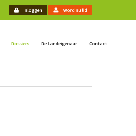
arch
Inloggen
Word nu lid
Word nu lid
Dossiers
De Landeigenaar
Contact
Inloggen
Home
Actueel