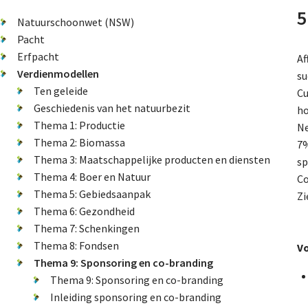
5
Natuurschoonwet (NSW)
Pacht
Erfpacht
Af
Verdienmodellen
su
Ten geleide
Cu
Geschiedenis van het natuurbezit
ho
Thema 1: Productie
Ne
Thema 2: Biomassa
7%
Thema 3: Maatschappelijke producten en diensten
sp
Thema 4: Boer en Natuur
Co
Thema 5: Gebiedsaanpak
Zi
Thema 6: Gezondheid
Thema 7: Schenkingen
Thema 8: Fondsen
V
Thema 9: Sponsoring en co-branding
Thema 9: Sponsoring en co-branding
Inleiding sponsoring en co-branding