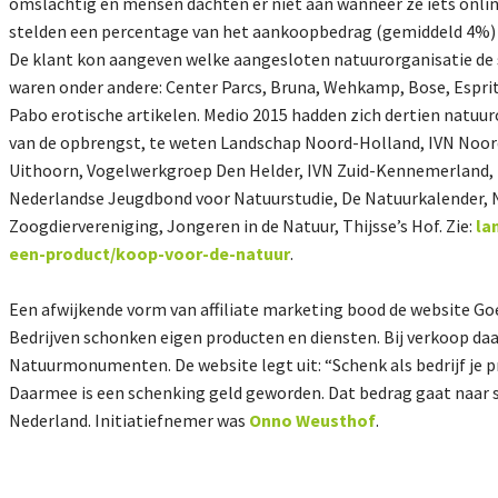
omslachtig en mensen dachten er niet aan wanneer ze iets onli
stelden een percentage van het aankoopbedrag (gemiddeld 4%) b
De klant kon aangeven welke aangesloten natuurorganisatie de
waren onder andere: Center Parcs, Bruna, Wehkamp, Bose, Esprit,
Pabo erotische artikelen. Medio 2015 hadden zich dertien natuur
van de opbrengst, te weten Landschap Noord-Holland, IVN Noo
Uithoorn, Vogelwerkgroep Den Helder, IVN Zuid-Kennemerland, 
Nederlandse Jeugdbond voor Natuurstudie, De Natuurkalender, N
Zoogdiervereniging, Jongeren in de Natuur, Thijsse’s Hof. Zie:
la
een-product/koop-voor-de-natuur
.
Een afwijkende vorm van affiliate marketing bood de website Goed
Bedrijven schonken eigen producten en diensten. Bij verkoop da
Natuurmonumenten. De website legt uit: “Schenk als bedrijf je pr
Daarmee is een schenking geld geworden. Dat bedrag gaat naar so
Nederland. Initiatiefnemer was
Onno Weusthof
.