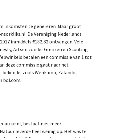
About us
 om inkomsten te genereren. Maar groot
Lidmaatschap
onsorkliks.nl. De Vereniging Nederlands
 2017 inmiddels €182,82 ontvangen. Vele
nesty, Artsen zonder Grenzen en Scouting
Provincies
Webwinkels betalen een commissie van 1 tot
van deze commissie gaat naar het
te bekende, zoals Wehkamp, Zalando,
Dossiers
n bol.com.
Natuurschoonwet (NSW)
Pacht
Erfpacht
natuur.nl, bestaat niet meer.
Verdienmodellen
atuur leverde heel weinig op. Het was te
Jacht en fauna