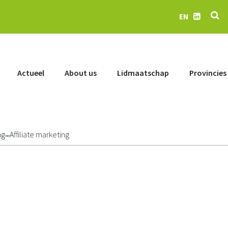
Se
EN
LinkedIn
Actueel
About us
Lidmaatschap
Provincies
ng
Affiliate marketing