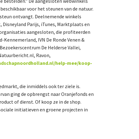
ne bestelden.” De aangesloten webwinkels
Natuur-EHS/NNN
eschikbaar voor het steunen van de natuur.
 steun ontvangt. Deelnemende winkels
GLB
 Disneyland Parijs, iTunes, Marktplaats en
Verkiezingen
organisaties aangesloten, die profiteerden
Didam arrest
rd-Kennemerland, IVN De Ronde Venen &
Bezoekerscentrum De Helderse Vallei,
Energietransitie
atuurbericht.nl, Ravon,
ndschapnoordholland.nl/help-mee/koop-
De Landeigenaar
markt, die inmiddels ook ter ziele is.
arvan ging de opbrengst naar Oranjefonds en
oduct of dienst. Of koop ze in de shop.
Contact
ciale initiatieven en groene projecten in