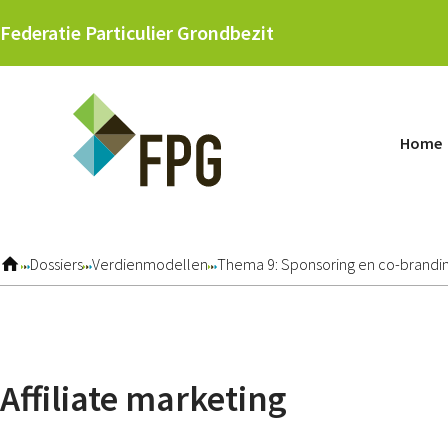
Skip
Federatie Particulier Grondbezit
links
Jump
to
navigation
Home
Jump
to
main
content
Dossiers
Verdienmodellen
Thema 9: Sponsoring en co-brandi
Affiliate marketing