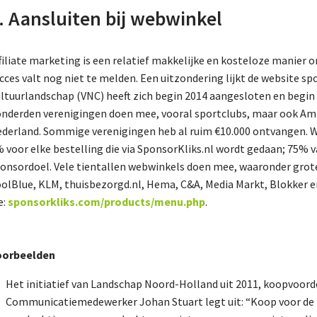
. Aansluiten bij webwinkel
filiate marketing is een relatief makkelijke en kosteloze manier
cces valt nog niet te melden. Een uitzondering lijkt de website sp
ltuurlandschap (VNC) heeft zich begin 2014 aangesloten en begin
nderden verenigingen doen mee, vooral sportclubs, maar ook Am
derland. Sommige verenigingen heb al ruim €10.000 ontvangen. 
 voor elke bestelling die via SponsorKliks.nl wordt gedaan; 75% 
onsordoel. Vele tientallen webwinkels doen mee, waaronder gro
olBlue, KLM, thuisbezorgd.nl, Hema, C&A, Media Markt, Blokker e
e:
sponsorkliks.com/products/menu.php
.
oorbeelden
Het initiatief van Landschap Noord-Holland uit 2011, koopvoorde
Communicatiemedewerker Johan Stuart legt uit: “Koop voor de N