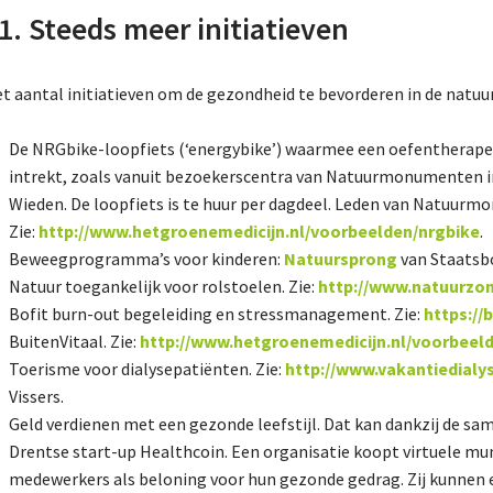
1. Steeds meer initiatieven
t aantal initiatieven om de gezondheid te bevorderen in de natuu
De NRGbike-loopfiets (‘energybike’) waarmee een oefentherap
intrekt, zoals vanuit bezoekerscentra van Natuurmonumenten in
Wieden. De loopfiets is te huur per dagdeel. Leden van Natuurm
Zie:
http://www.hetgroenemedicijn.nl/voorbeelden/nrgbike
.
Beweegprogramma’s voor kinderen:
Natuursprong
van Staatsb
Natuur toegankelijk voor rolstoelen. Zie:
http://www.natuurzo
Bofit burn-out begeleiding en stressmanagement. Zie:
https://b
BuitenVitaal. Zie:
http://www.hetgroenemedicijn.nl/voorbeeld
Toerisme voor dialysepatiënten. Zie:
http://www.vakantiedialy
Vissers.
Geld verdienen met een gezonde leefstijl. Dat kan dankzij de 
Drentse start-up Healthcoin. Een organisatie koopt virtuele mu
medewerkers als beloning voor hun gezonde gedrag. Zij kunnen