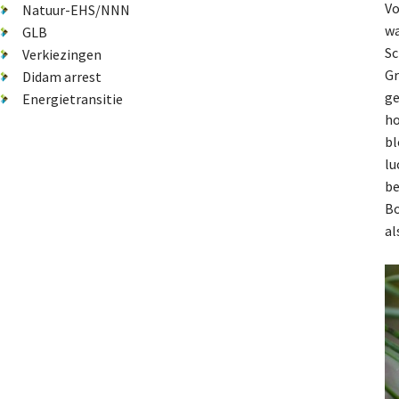
Vo
Natuur-EHS/NNN
wa
GLB
Sc
Verkiezingen
Gr
Didam arrest
ge
Energietransitie
ho
bl
lu
be
Bo
al