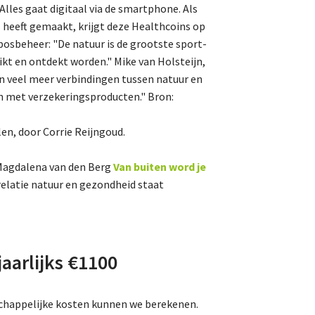
lles gaat digitaal via de smartphone. Als
Natuur-EHS/NNN
s heeft gemaakt, krijgt deze Healthcoins op
GLB
sbosbeheer: "De natuur is de grootste sport-
kt en ontdekt worden." Mike van Holsteijn,
Verkiezingen
n veel meer verbindingen tussen natuur en
Didam arrest
 met verzekeringsproducten." Bron:
Energietransitie
len, door Corrie Reijngoud.
Magdalena van den Berg
Van buiten word je
De Landeigenaar
relatie natuur en gezondheid staat
Contact
aarlijks €1100
chappelijke kosten kunnen we berekenen.