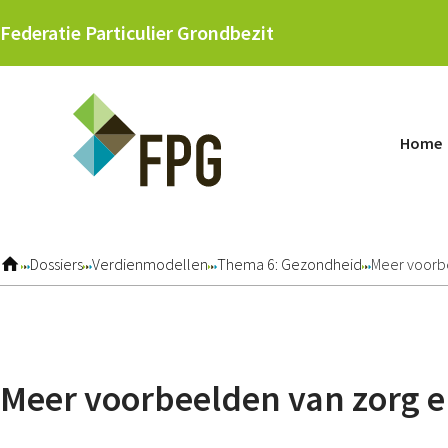
Skip
Federatie Particulier Grondbezit
links
Jump
to
navigation
Home
Jump
to
main
content
Dossiers
Verdienmodellen
Thema 6: Gezondheid
Meer voorb
Meer voorbeelden van zorg e