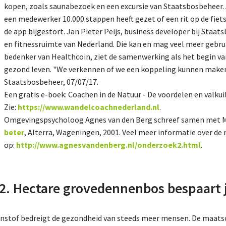
kopen, zoals saunabezoek en een excursie van Staatsbosbeheer. A
een medewerker 10.000 stappen heeft gezet of een rit op de fiet
de app bijgestort. Jan Pieter Peijs, business developer bij Staat
en fitnessruimte van Nederland. Die kan en mag veel meer gebrui
bedenker van Healthcoin, ziet de samenwerking als het begin va
gezond leven. "We verkennen of we een koppeling kunnen maken
Staatsbosbeheer, 07/07/17.
Een gratis e-boek: Coachen in de Natuur - De voordelen en valkui
Zie:
https://www.wandelcoachnederland.nl
.
Omgevingspsycholoog Agnes van den Berg schreef samen met 
beter
, Alterra, Wageningen, 2001. Veel meer informatie over de 
op:
http://www.agnesvandenberg.nl/onderzoek2.html
.
2. Hectare grovedennenbos bespaart j
jnstof bedreigt de gezondheid van steeds meer mensen. De maats