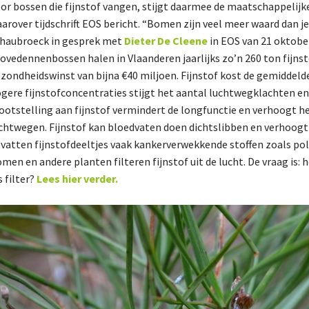
or bossen die fijnstof vangen, stijgt daarmee de maatschappelijk
arover tijdschrift EOS bericht. “Bomen zijn veel meer waard dan 
haubroeck in gesprek met
Dieter De Cleene
in EOS van 21 oktobe
ovedennenbossen halen in Vlaanderen jaarlijks zo’n 260 ton fijnsto
zondheidswinst van bijna €40 miljoen. Fijnstof kost de gemiddelde
gere fijnstofconcentraties stijgt het aantal luchtwegklachten e
ootstelling aan fijnstof vermindert de longfunctie en verhoogt h
chtwegen. Fijnstof kan bloedvaten doen dichtslibben en verhoogt 
vatten fijnstofdeeltjes vaak kankerverwekkende stoffen zoals po
men en andere planten filteren fijnstof uit de lucht. De vraag is: 
s filter?
Lees hier verder.