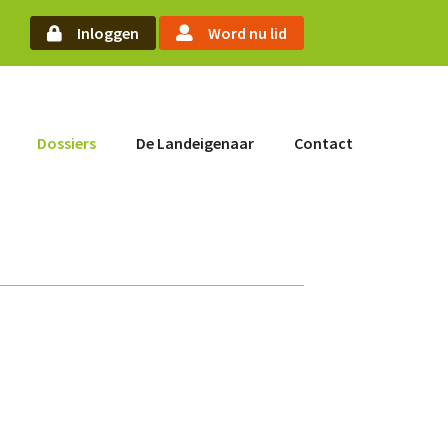
arch
Inloggen
Word nu lid
Word nu lid
Dossiers
De Landeigenaar
Contact
Inloggen
Home
Actueel