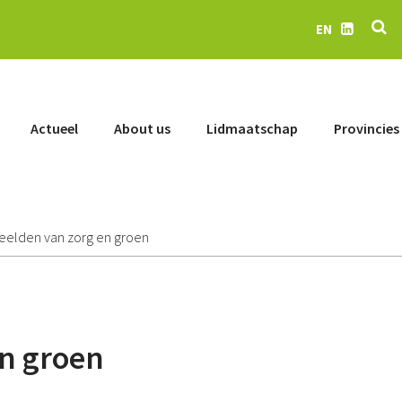
Se
EN
LinkedIn
Actueel
About us
Lidmaatschap
Provincies
eelden van zorg en groen
n groen