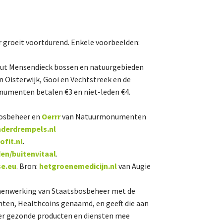
About us
r groeit voortdurend. Enkele voorbeelden:
Lidmaatschap
eut Mensendieck bossen en natuurgebieden
 Oisterwijk, Gooi en Vechtstreek en de
Provincies
onumenten betalen €3 en niet-leden €4.
osbeheer en
Oerrr
van Natuurmonumenten
Dossiers
nderdrempels.nl
ofit.nl
.
Natuurschoonwet (NSW)
en/buitenvitaal
.
se.eu
. Bron:
hetgroenemedicijn.nl
van Augie
Pacht
Erfpacht
samenwerking van Staatsbosbeheer met de
Verdienmodellen
nten, Healthcoins genaamd, en geeft die aan
 er gezonde producten en diensten mee
Jacht en fauna