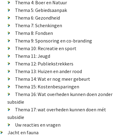
Thema 4: Boer en Natuur
Natuur-EHS/NNN
Thema 5: Gebiedsaanpak
Thema 6: Gezondheid
GLB
Thema 7: Schenkingen
Verkiezingen
Thema 8: Fondsen
Didam arrest
Thema 9: Sponsoring en co-branding
Energietransitie
Thema 10: Recreatie en sport
Thema 11: Jeugd
Thema 12: Publiekstrekkers
Thema 13: Huizen en ander rood
De Landeigenaar
Thema 14: Wat er nog meer gebeurt
Thema 15: Kostenbesparingen
Thema 16: Wat overheden kunnen doen zonder
subsidie
Contact
Thema 17: wat overheden kunnen doen mét
subsidie
Uw reacties en vragen
Jacht en fauna