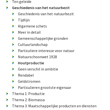
About us
Ten geleide
Geschiedenis van het natuurbezit
Geschiedenis van het natuurbezit
Tijdlijn
Lidmaatschap
Algemene schets
Meer in detail
Gemeenschappelijke gronden
Provincies
Cultuurlandschap
Particuliere interesse voor natuur
Natuurschoonwet 1928
Houtproductie
Dossiers
Geen verschil in ambitie
Rendabel
Natuurschoonwet (NSW)
Geldstromen
Pacht
Particulieren grootste eigenaar
Erfpacht
Thema 1: Productie
Thema 2: Biomassa
Verdienmodellen
Thema 3: Maatschappelijke producten en diensten
Jacht en fauna