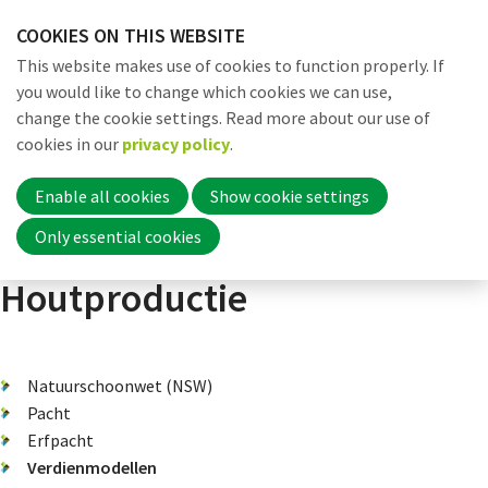
Skip
COOKIES ON THIS WEBSITE
links
Me
Search
EN
This website makes use of cookies to function properly. If
Jump
you would like to change which cookies we can use,
to
change the cookie settings. Read more about our use of
navigation
Word nu lid
cookies in our
privacy policy
.
Dossiers
Verdienmodellen
Geschiedenis van het natuurbezit
Jump
to
Enable all cookies
Show cookie settings
main
Inloggen
Only essential cookies
content
Houtproductie
Home
Natuurschoonwet (NSW)
Actueel
Pacht
Erfpacht
Verdienmodellen