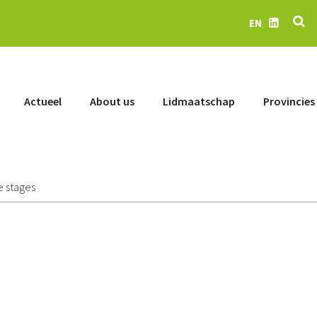
Se
EN
LinkedIn
Actueel
About us
Lidmaatschap
Provincies
e stages