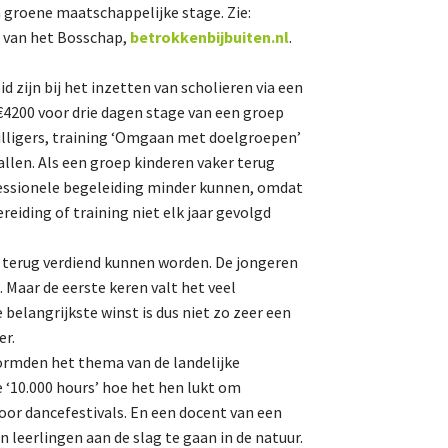
n groene maatschappelijke stage. Zie:
Natuur-EHS/NNN
r van het Bosschap,
betrokkenbijbuiten.nl
.
GLB
zijn bij het inzetten van scholieren via een
Verkiezingen
4200 voor drie dagen stage van een groep
Didam arrest
jwilligers, training ‘Omgaan met doelgroepen’
Energietransitie
allen. Als een groep kinderen vaker terug
fessionele begeleiding minder kunnen, omdat
eiding of training niet elk jaar gevolgd
De Landeigenaar
et terug verdiend kunnen worden. De jongeren
 Maar de eerste keren valt het veel
belangrijkste winst is dus niet zo zeer een
Contact
er.
ormden het thema van de landelijke
 ‘10.000 hours’ hoe het hen lukt om
 voor dancefestivals. En een docent van een
 leerlingen aan de slag te gaan in de natuur.