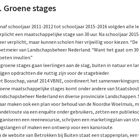
. Groene stages
naf schooljaar 2011-2012 tot schooljaar 2015-2016 volgden alle l
rplicht een maatschappelijke stage van 30 uur. Na schooljaar 2015
er verplicht, maar kunnen scholen hier vrijwillig voor kiezen. “
etmeier van Landschapsbeheer Nederland. “Want het gaat om 30 uu
eten invullen.”
 groene stages gaan leerlingen aan de slag, buiten in natuur en l
ijgen opdrachten die nuttig zijn voor de stagebieder.
t Bosschap, vanaf 2014 VBNE, coördineert het samenwerkingsproje
oene maatschappelijke stages komt onder andere van Staatsbo
ndschapsbeheer Nederland en diverse provinciale Landschappen. 
ar maken ook een plan voor behoud van de Noordse Woelmuis, m
ndelroute via een enquête onder gebruikers, zetten een publiek
ganiseren een reeënexcursie, schrijven een marketingplan van s
ngslangen of maken een ontwerp voor een kanoroute.
 de website van Betrokken bij Buiten staat een stappenplan, ee