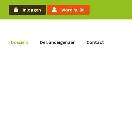
arch
Inloggen
Word nu lid
Word nu lid
Dossiers
De Landeigenaar
Contact
Inloggen
Home
Actueel