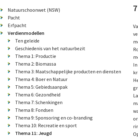
7
Natuurschoonwet (NSW)
Pacht
Erfpacht
Va
Verdienmodellen
ve
Ten geleide
me
Geschiedenis van het natuurbezit
Ro
Thema 1: Productie
mo
Thema 2: Biomassa
In
Thema 3: Maatschappelijke producten en diensten
kr
Thema 4: Boer en Natuur
He
Thema 5: Gebiedsaanpak
gr
Thema 6: Gezondheid
La
Thema 7: Schenkingen
ma
Thema 8: Fondsen
wa
Thema 9: Sponsoring en co-branding
or
Thema 10: Recreatie en sport
ri
Thema 11: Jeugd
Op