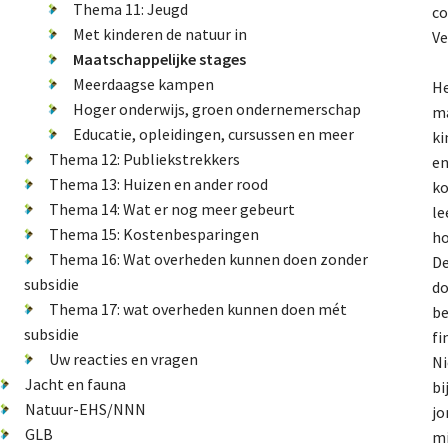
Thema 11: Jeugd
co
Met kinderen de natuur in
Ve
Maatschappelijke stages
Meerdaagse kampen
He
Hoger onderwijs, groen ondernemerschap
ma
Educatie, opleidingen, cursussen en meer
ki
Thema 12: Publiekstrekkers
en
Thema 13: Huizen en ander rood
ko
Thema 14: Wat er nog meer gebeurt
le
Thema 15: Kostenbesparingen
ho
Thema 16: Wat overheden kunnen doen zonder
De
subsidie
do
Thema 17: wat overheden kunnen doen mét
be
subsidie
fi
Uw reacties en vragen
Ni
Jacht en fauna
bi
Natuur-EHS/NNN
jo
GLB
mi