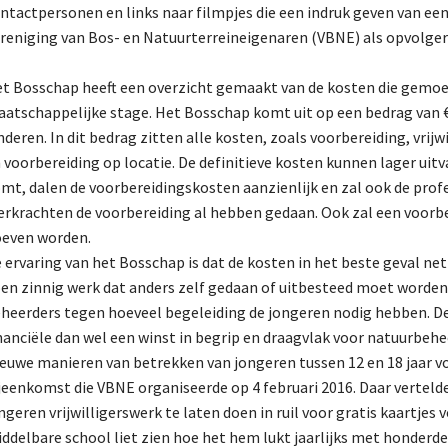
ntactpersonen en links naar filmpjes die een indruk geven van ee
reniging van Bos- en Natuurterreineigenaren (VBNE) als opvolge
t Bosschap heeft een overzicht gemaakt van de kosten die gemoeid 
atschappelijke stage. Het Bosschap komt uit op een bedrag van €
nderen. In dit bedrag zitten alle kosten, zoals voorbereiding, vri
 voorbereiding op locatie. De definitieve kosten kunnen lager uitv
mt, dalen de voorbereidingskosten aanzienlijk en zal ook de pro
erkrachten de voorbereiding al hebben gedaan. Ook zal een voorber
even worden.
 ervaring van het Bosschap is dat de kosten in het beste geval n
en zinnig werk dat anders zelf gedaan of uitbesteed moet worden.
heerders tegen hoeveel begeleiding de jongeren nodig hebben. De 
nanciële dan wel een winst in begrip en draagvlak voor natuurbehe
euwe manieren van betrekken van jongeren tussen 12 en 18 jaar v
jeenkomst die VBNE organiseerde op 4 februari 2016. Daar vertelde
ngeren vrijwilligerswerk te laten doen in ruil voor gratis kaartjes
ddelbare school liet zien hoe het hem lukt jaarlijks met honderden