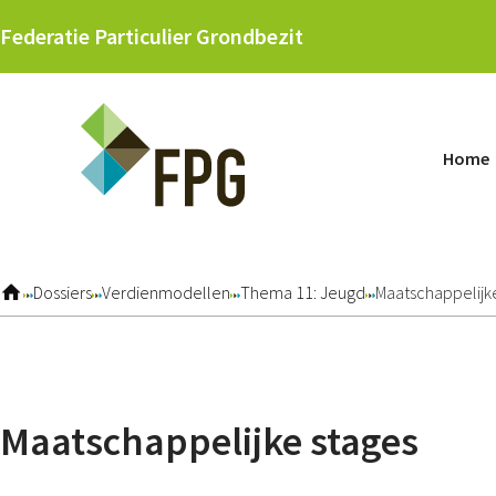
Skip
Federatie Particulier Grondbezit
links
Jump
to
navigation
Home
Jump
to
main
content
Dossiers
Verdienmodellen
Thema 11: Jeugd
Maatschappelijk
Maatschappelijke stages