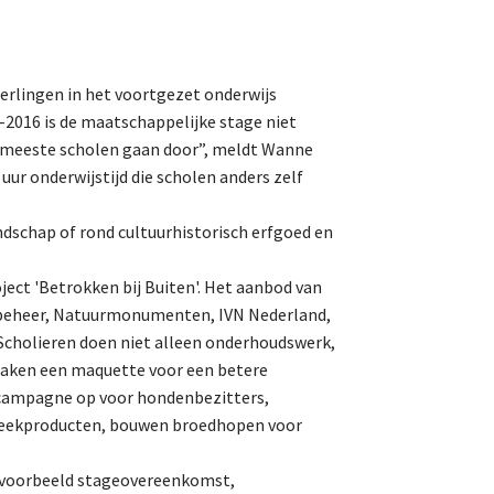
About us
eerlingen in het voortgezet onderwijs
Lidmaatschap
-2016 is de maatschappelijke stage niet
De meeste scholen gaan door”, meldt Wanne
r onderwijstijd die scholen anders zelf
Provincies
andschap of rond cultuurhistorisch erfgoed en
Dossiers
ct 'Betrokken bij Buiten'. Het aanbod van
sbeheer, Natuurmonumenten, IVN Nederland,
Natuurschoonwet (NSW)
Scholieren doen niet alleen onderhoudswerk,
aken een maquette voor een betere
Pacht
scampagne op voor hondenbezitters,
Erfpacht
treekproducten, bouwen broedhopen voor
Verdienmodellen
n voorbeeld stageovereenkomst,
Jacht en fauna