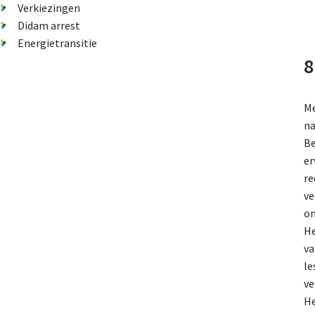
Verkiezingen
Didam arrest
Energietransitie
8
Me
na
Be
er
re
ve
on
He
va
le
ve
He