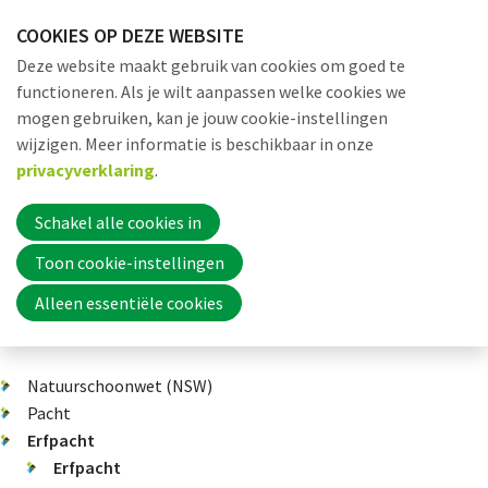
Sla
COOKIES OP DEZE WEBSITE
links
Me
Zoek
EN
Deze website maakt gebruik van cookies om goed te
over
functioneren. Als je wilt aanpassen welke cookies we
Jump
mogen gebruiken, kan je jouw cookie-instellingen
to
Word nu lid
wijzigen. Meer informatie is beschikbaar in onze
Dossiers
Erfpacht
Erfpacht
navigation
privacyverklaring
.
Jump
to
Schakel alle cookies in
Inloggen
main
Toon cookie-instellingen
content
Erfpacht
Alleen essentiële cookies
Home
Natuurschoonwet (NSW)
Actueel
Pacht
Erfpacht
Erfpacht