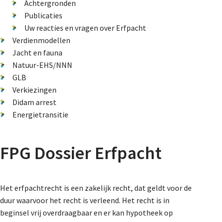
De FPG
Achtergronden
Publicaties
Uw reacties en vragen over Erfpacht
Verdienmodellen
Lidmaatschap
Jacht en fauna
Natuur-EHS/NNN
GLB
Provincies
Verkiezingen
Didam arrest
Energietransitie
Dossiers
FPG Dossier Erfpacht
Natuurschoonwet (NSW)
Pacht
Erfpacht
Het erfpachtrecht is een zakelijk recht, dat geldt voor de
duur waarvoor het recht is verleend. Het recht is in
Verdienmodellen
beginsel vrij overdraagbaar en er kan hypotheek op
Jacht en fauna