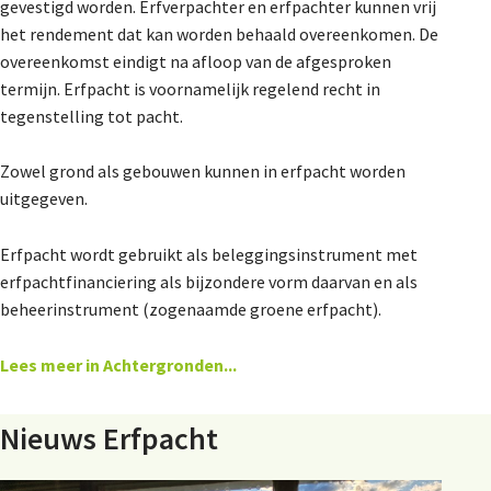
gevestigd worden. Erfverpachter en erfpachter kunnen vrij
Natuur-EHS/NNN
het rendement dat kan worden behaald overeenkomen. De
overeenkomst eindigt na afloop van de afgesproken
GLB
termijn. Erfpacht is voornamelijk regelend recht in
Verkiezingen
tegenstelling tot pacht.
Didam arrest
Zowel grond als gebouwen kunnen in erfpacht worden
Energietransitie
uitgegeven.
Erfpacht wordt gebruikt als beleggingsinstrument met
De Landeigenaar
erfpachtfinanciering als bijzondere vorm daarvan en als
beheerinstrument (zogenaamde groene erfpacht).
Lees meer in Achtergronden...
Contact
Nieuws Erfpacht