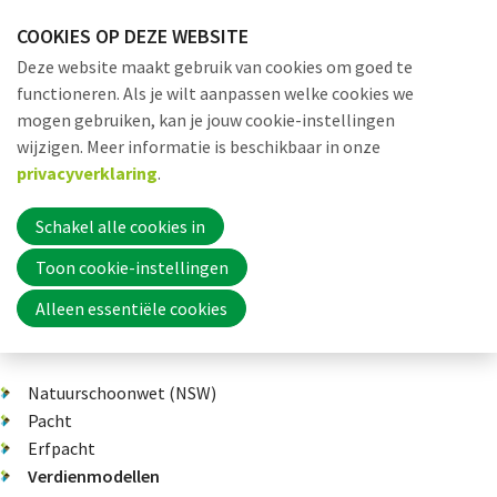
Sla
COOKIES OP DEZE WEBSITE
links
Me
Zoek
EN
Deze website maakt gebruik van cookies om goed te
over
functioneren. Als je wilt aanpassen welke cookies we
Jump
mogen gebruiken, kan je jouw cookie-instellingen
to
Word nu lid
wijzigen. Meer informatie is beschikbaar in onze
Dossiers
Verdienmodellen
Thema 14: Wat er nog meer gebeur
navigation
privacyverklaring
.
Jump
to
Schakel alle cookies in
Inloggen
main
Toon cookie-instellingen
content
Aandelen en obligaties
Alleen essentiële cookies
Home
Natuurschoonwet (NSW)
Actueel
Pacht
Erfpacht
Verdienmodellen