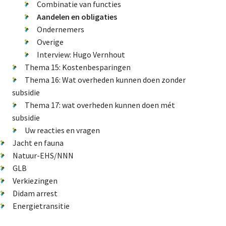
Combinatie van functies
Natuur-EHS/NNN
Aandelen en obligaties
Ondernemers
GLB
Overige
Verkiezingen
Interview: Hugo Vernhout
Didam arrest
Thema 15: Kostenbesparingen
Energietransitie
Thema 16: Wat overheden kunnen doen zonder
subsidie
Thema 17: wat overheden kunnen doen mét
subsidie
De Landeigenaar
Uw reacties en vragen
Jacht en fauna
Natuur-EHS/NNN
GLB
Contact
Verkiezingen
Didam arrest
Energietransitie