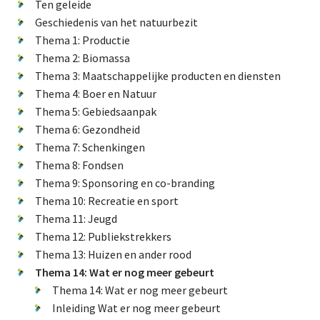
De FPG
Ten geleide
Geschiedenis van het natuurbezit
Thema 1: Productie
Thema 2: Biomassa
Lidmaatschap
Thema 3: Maatschappelijke producten en diensten
Thema 4: Boer en Natuur
Thema 5: Gebiedsaanpak
Provincies
Thema 6: Gezondheid
Thema 7: Schenkingen
Thema 8: Fondsen
Thema 9: Sponsoring en co-branding
Dossiers
Thema 10: Recreatie en sport
Thema 11: Jeugd
Natuurschoonwet (NSW)
Thema 12: Publiekstrekkers
Pacht
Thema 13: Huizen en ander rood
Erfpacht
Thema 14: Wat er nog meer gebeurt
Thema 14: Wat er nog meer gebeurt
Verdienmodellen
Inleiding Wat er nog meer gebeurt
Jacht en fauna