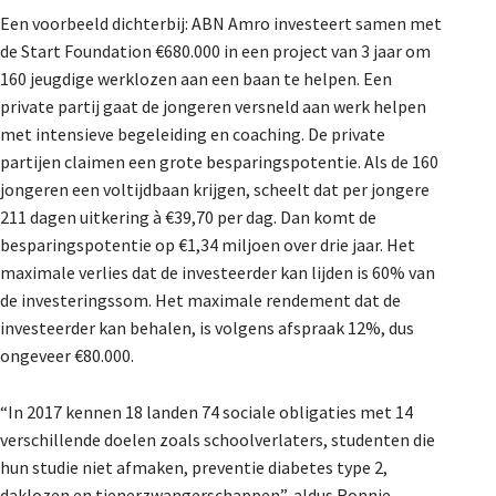
Een voorbeeld dichterbij: ABN Amro investeert samen met
de Start Foundation €680.000 in een project van 3 jaar om
160 jeugdige werklozen aan een baan te helpen. Een
private partij gaat de jongeren versneld aan werk helpen
met intensieve begeleiding en coaching. De private
partijen claimen een grote besparingspotentie. Als de 160
jongeren een voltijdbaan krijgen, scheelt dat per jongere
211 dagen uitkering à €39,70 per dag. Dan komt de
besparingspotentie op €1,34 miljoen over drie jaar. Het
maximale verlies dat de investeerder kan lijden is 60% van
de investeringssom. Het maximale rendement dat de
investeerder kan behalen, is volgens afspraak 12%, dus
ongeveer €80.000.
“In 2017 kennen 18 landen 74 sociale obligaties met 14
verschillende doelen zoals schoolverlaters, studenten die
hun studie niet afmaken, preventie diabetes type 2,
daklozen en tienerzwangerschappen”, aldus Ronnie