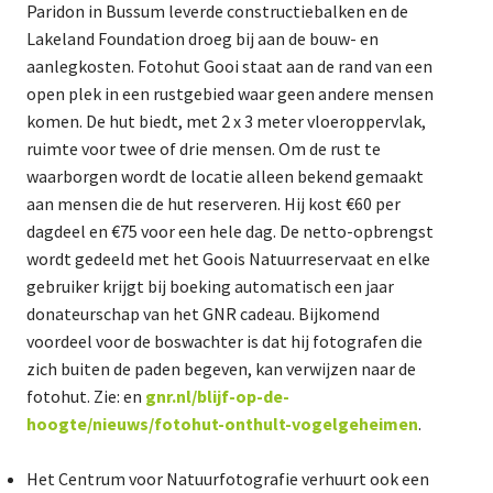
Paridon in Bussum leverde constructiebalken en de
Lakeland Foundation droeg bij aan de bouw- en
aanlegkosten. Fotohut Gooi staat aan de rand van een
open plek in een rustgebied waar geen andere mensen
komen. De hut biedt, met 2 x 3 meter vloeroppervlak,
ruimte voor twee of drie mensen. Om de rust te
waarborgen wordt de locatie alleen bekend gemaakt
aan mensen die de hut reserveren. Hij kost €60 per
dagdeel en €75 voor een hele dag. De netto-opbrengst
wordt gedeeld met het Goois Natuurreservaat en elke
gebruiker krijgt bij boeking automatisch een jaar
donateurschap van het GNR cadeau. Bijkomend
voordeel voor de boswachter is dat hij fotografen die
zich buiten de paden begeven, kan verwijzen naar de
fotohut. Zie: en
gnr.nl/blijf-op-de-
hoogte/nieuws/fotohut-onthult-vogelgeheimen
.
Het Centrum voor Natuurfotografie verhuurt ook een