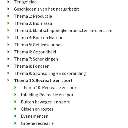
De FPG
Ten geleide
Geschiedenis van het natuurbezit
Thema 1: Productie
Thema 2: Biomassa
Lidmaatschap
Thema 3: Maatschappelijke producten en diensten
Thema 4: Boer en Natuur
Thema 5: Gebiedsaanpak
Provincies
Thema 6: Gezondheid
Thema 7: Schenkingen
Thema 8: Fondsen
Thema 9: Sponsoring en co-branding
Dossiers
Thema 10: Recreatie en sport
Thema 10: Recreatie en sport
Natuurschoonwet (NSW)
Inleiding Recreatie en sport
Pacht
Buiten bewegen en sport
Erfpacht
Gidsen en routes
Evenementen
Verdienmodellen
Groene recreatie
Jacht en fauna