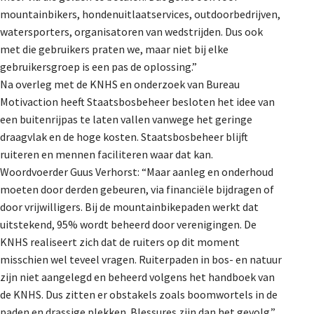
mountainbikers, hondenuitlaatservices, outdoorbedrijven,
watersporters, organisatoren van wedstrijden. Dus ook
met die gebruikers praten we, maar niet bij elke
gebruikersgroep is een pas de oplossing.”
Na overleg met de KNHS en onderzoek van Bureau
Motivaction heeft Staatsbosbeheer besloten het idee van
een buitenrijpas te laten vallen vanwege het geringe
draagvlak en de hoge kosten. Staatsbosbeheer blijft
ruiteren en mennen faciliteren waar dat kan.
Woordvoerder Guus Verhorst: “Maar aanleg en onderhoud
moeten door derden gebeuren, via financiële bijdragen of
door vrijwilligers. Bij de mountainbikepaden werkt dat
uitstekend, 95% wordt beheerd door verenigingen. De
KNHS realiseert zich dat de ruiters op dit moment
misschien wel teveel vragen. Ruiterpaden in bos- en natuur
zijn niet aangelegd en beheerd volgens het handboek van
de KNHS. Dus zitten er obstakels zoals boomwortels in de
paden en drassige plekken. Blessures zijn dan het gevolg.”