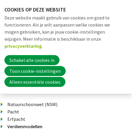
Sla
COOKIES OP DEZE WEBSITE
links
Me
Zoek
EN
Deze website maakt gebruik van cookies om goed te
over
functioneren. Als je wilt aanpassen welke cookies we
Jump
mogen gebruiken, kan je jouw cookie-instellingen
to
Word nu lid
wijzigen. Meer informatie is beschikbaar in onze
Dossiers
Verdienmodellen
Thema 10: Recreatie en sport
Meer
navigation
privacyverklaring
.
Jump
to
Schakel alle cookies in
Inloggen
main
Toon cookie-instellingen
content
Meer groene recreatie
Alleen essentiële cookies
Home
Natuurschoonwet (NSW)
Actueel
Pacht
Erfpacht
Verdienmodellen