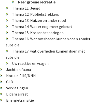
Meer groene recreatie
Natuur-EHS/NNN
Thema 11: Jeugd
Thema 12: Publiekstrekkers
GLB
Thema 13: Huizen en ander rood
Verkiezingen
Thema 14: Wat er nog meer gebeurt
Didam arrest
Thema 15: Kostenbesparingen
Energietransitie
Thema 16: Wat overheden kunnen doen zonder
subsidie
Thema 17: wat overheden kunnen doen mét
subsidie
De Landeigenaar
Uw reacties en vragen
Jacht en fauna
Natuur-EHS/NNN
GLB
Contact
Verkiezingen
Didam arrest
Energietransitie