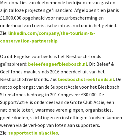
Met donaties van deelnemende bedrijven en van gasten
zijn talloze projecten gefinancierd. Afgelopen tien jaar is
£1.000.000 opgehaald voor natuurbescherming en
onderhoud van toeristische infrastructuur in het gebied.
Zie:
linkedin.com/company/the-tourism-&-
conservation-partnership
.
Op dit Engelse voorbeeld is het Biesbosch-fonds
geïnspireerd:
beleefengeefbiesbosch.nl
. Dit Beleef &
Geef fonds maakt sinds 2016 onderdeel uit van het
Biesbosch Streekfonds. Zie:
biesboschstreekfonds.nl
. De
netto opbrengst van de SupportActie voor het Biesbosch
Streekfonds bedroeg in 2017 ongeveer €80.000. De
SupportActie is onderdeel van de Grote Club Actie, een
nationale loterij waarmee verenigingen, organisaties,
goede doelen, stichtingen en instellingen fondsen kunnen
werven via de verkoop van loten aan supporters.
Zie:
supportactie.nl/acties
.