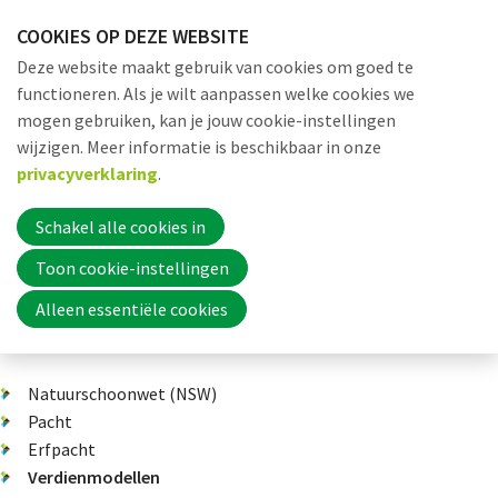
Sla
COOKIES OP DEZE WEBSITE
links
Me
Zoek
EN
Deze website maakt gebruik van cookies om goed te
over
functioneren. Als je wilt aanpassen welke cookies we
Jump
mogen gebruiken, kan je jouw cookie-instellingen
to
Word nu lid
wijzigen. Meer informatie is beschikbaar in onze
Dossiers
Verdienmodellen
Thema 1: Productie
Landbouwpac
navigation
privacyverklaring
.
Jump
to
Schakel alle cookies in
Inloggen
main
Toon cookie-instellingen
content
Landbouwpacht
Alleen essentiële cookies
Home
Natuurschoonwet (NSW)
Actueel
Pacht
Erfpacht
Verdienmodellen