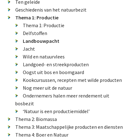
De FPG
Ten geleide
Geschiedenis van het natuurbezit
Thema 1: Productie
Thema 1: Productie
Lidmaatschap
Delfstoffen
Landbouwpacht
Jacht
Provincies
Wild en natuurvlees
Landgoed- en streekproducten
Oogst uit bos en boomgaard
Kookcursussen, recepten met wilde producten
Dossiers
Nog meer uit de natuur
Ondernemers halen meer rendement uit
Natuurschoonwet (NSW)
bosbezit
Pacht
‘Natuur is een productiemiddel’
Erfpacht
Thema 2: Biomassa
Thema 3: Maatschappelijke producten en diensten
Verdienmodellen
Thema 4: Boer en Natuur
Jacht en fauna