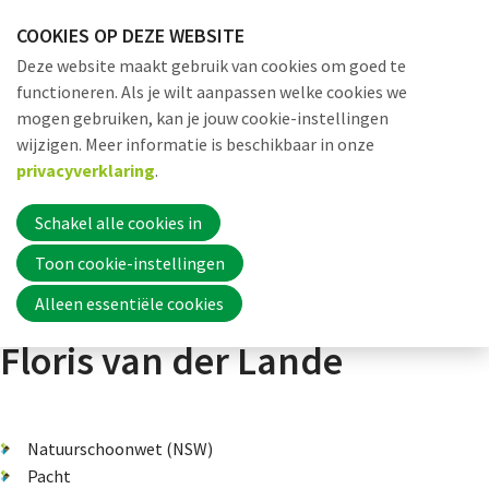
Sla
COOKIES OP DEZE WEBSITE
links
Me
Zoek
EN
Deze website maakt gebruik van cookies om goed te
over
functioneren. Als je wilt aanpassen welke cookies we
Jump
mogen gebruiken, kan je jouw cookie-instellingen
to
Word nu lid
wijzigen. Meer informatie is beschikbaar in onze
Dossiers
Verdienmodellen
Thema 3: Maatschappelijke produc
navigation
privacyverklaring
.
Jump
to
Schakel alle cookies in
Inloggen
main
Toon cookie-instellingen
content
Interview: Caroline en
Alleen essentiële cookies
Home
Floris van der Lande
Actueel
Natuurschoonwet (NSW)
Pacht