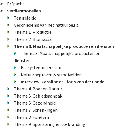
De FPG
Erfpacht
Verdienmodellen
Ten geleide
Geschiedenis van het natuurbezit
Lidmaatschap
Thema 1: Productie
Thema 2: Biomassa
Thema 3: Maatschappelijke producten en diensten
Provincies
Thema 3: Maatschappelijke producten en
diensten
Ecosysteemdiensten
Dossiers
Natuurbegraven & strooivelden
Interview: Caroline en Floris van der Lande
Natuurschoonwet (NSW)
Thema 4: Boer en Natuur
Thema 5: Gebiedsaanpak
Pacht
Thema 6: Gezondheid
Erfpacht
Thema 7: Schenkingen
Verdienmodellen
Thema 8: Fondsen
Thema 9: Sponsoring en co-branding
Jacht en fauna