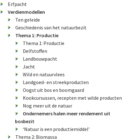
De FPG
Erfpacht
Verdienmodellen
Ten geleide
Geschiedenis van het natuurbezit
Lidmaatschap
Thema 1: Productie
Thema 1: Productie
Delfstoffen
Provincies
Landbouwpacht
Jacht
Wild en natuurvlees
Dossiers
Landgoed- en streekproducten
Oogst uit bos en boomgaard
Natuurschoonwet (NSW)
Kookcursussen, recepten met wilde producten
Nog meer uit de natuur
Pacht
Ondernemers halen meer rendement uit
Erfpacht
bosbezit
Verdienmodellen
‘Natuur is een productiemiddel’
Thema 2: Biomassa
Jacht en fauna