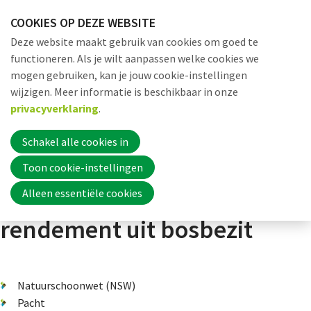
Sla
COOKIES OP DEZE WEBSITE
links
Me
Zoek
EN
Deze website maakt gebruik van cookies om goed te
over
functioneren. Als je wilt aanpassen welke cookies we
Jump
mogen gebruiken, kan je jouw cookie-instellingen
to
Word nu lid
wijzigen. Meer informatie is beschikbaar in onze
Dossiers
Verdienmodellen
Thema 1: Productie
Ondernemers 
navigation
privacyverklaring
.
Jump
to
Schakel alle cookies in
Inloggen
main
Toon cookie-instellingen
content
Ondernemers halen meer
Alleen essentiële cookies
Home
rendement uit bosbezit
Actueel
Natuurschoonwet (NSW)
Pacht