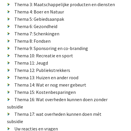
Thema 3: Maatschappelijke producten en diensten
Natuur-EHS/NNN
Thema 4: Boer en Natuur
GLB
Thema 5: Gebiedsaanpak
Thema 6: Gezondheid
Verkiezingen
Thema 7: Schenkingen
Didam arrest
Thema 8: Fondsen
Energietransitie
Thema 9: Sponsoring en co-branding
Thema 10: Recreatie en sport
Thema 11: Jeugd
Thema 12: Publiekstrekkers
De Landeigenaar
Thema 13: Huizen en ander rood
Thema 14: Wat er nog meer gebeurt
Thema 15: Kostenbesparingen
Contact
Thema 16: Wat overheden kunnen doen zonder
subsidie
Thema 17: wat overheden kunnen doen mét
subsidie
Uw reacties en vragen