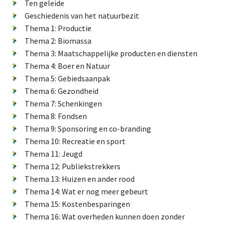
De FPG
Ten geleide
Geschiedenis van het natuurbezit
Thema 1: Productie
Thema 2: Biomassa
Lidmaatschap
Thema 3: Maatschappelijke producten en diensten
Thema 4: Boer en Natuur
Thema 5: Gebiedsaanpak
Provincies
Thema 6: Gezondheid
Thema 7: Schenkingen
Thema 8: Fondsen
Thema 9: Sponsoring en co-branding
Dossiers
Thema 10: Recreatie en sport
Thema 11: Jeugd
Natuurschoonwet (NSW)
Thema 12: Publiekstrekkers
Pacht
Thema 13: Huizen en ander rood
Erfpacht
Thema 14: Wat er nog meer gebeurt
Thema 15: Kostenbesparingen
Verdienmodellen
Thema 16: Wat overheden kunnen doen zonder
Jacht en fauna