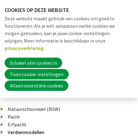
Sla
COOKIES OP DEZE WEBSITE
links
Me
Zoek
EN
Deze website maakt gebruik van cookies om goed te
over
functioneren. Als je wilt aanpassen welke cookies we
Jump
mogen gebruiken, kan je jouw cookie-instellingen
to
Word nu lid
wijzigen. Meer informatie is beschikbaar in onze
Dossiers
Verdienmodellen
Thema 17: wat overheden kunnen 
navigation
privacyverklaring
.
Jump
to
Schakel alle cookies in
Inloggen
main
Toon cookie-instellingen
content
Gemeentelijke steun
Alleen essentiële cookies
Home
Natuurschoonwet (NSW)
Actueel
Pacht
Erfpacht
Verdienmodellen