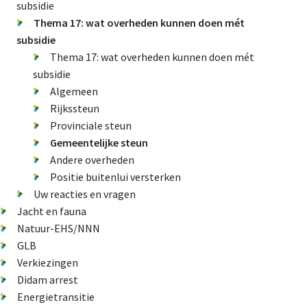
subsidie
Natuur-EHS/NNN
Thema 17: wat overheden kunnen doen mét
subsidie
GLB
Thema 17: wat overheden kunnen doen mét
Verkiezingen
subsidie
Didam arrest
Algemeen
Energietransitie
Rijkssteun
Provinciale steun
Gemeentelijke steun
Andere overheden
De Landeigenaar
Positie buitenlui versterken
Uw reacties en vragen
Jacht en fauna
Natuur-EHS/NNN
Contact
GLB
Verkiezingen
Didam arrest
Energietransitie