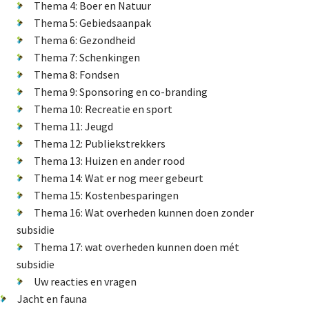
Thema 4: Boer en Natuur
Natuur-EHS/NNN
Thema 5: Gebiedsaanpak
Thema 6: Gezondheid
GLB
Thema 7: Schenkingen
Verkiezingen
Thema 8: Fondsen
Didam arrest
Thema 9: Sponsoring en co-branding
Energietransitie
Thema 10: Recreatie en sport
Thema 11: Jeugd
Thema 12: Publiekstrekkers
Thema 13: Huizen en ander rood
De Landeigenaar
Thema 14: Wat er nog meer gebeurt
Thema 15: Kostenbesparingen
Thema 16: Wat overheden kunnen doen zonder
subsidie
Contact
Thema 17: wat overheden kunnen doen mét
subsidie
Uw reacties en vragen
Jacht en fauna