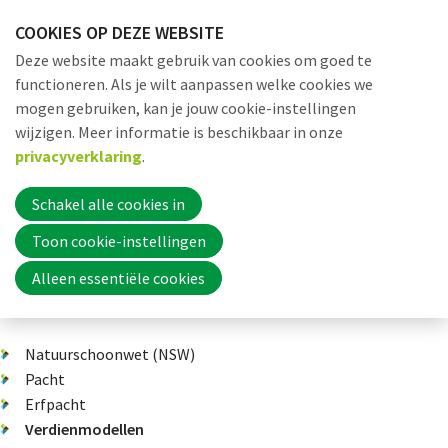
Sla
COOKIES OP DEZE WEBSITE
links
Me
Zoek
EN
Deze website maakt gebruik van cookies om goed te
over
functioneren. Als je wilt aanpassen welke cookies we
Jump
mogen gebruiken, kan je jouw cookie-instellingen
to
Word nu lid
wijzigen. Meer informatie is beschikbaar in onze
Dossiers
Verdienmodellen
Geschiedenis van het natuurbezit
navigation
privacyverklaring
.
Jump
to
Schakel alle cookies in
Inloggen
main
Toon cookie-instellingen
content
Algemene schets
Alleen essentiële cookies
Home
Natuurschoonwet (NSW)
Actueel
Pacht
Erfpacht
Verdienmodellen