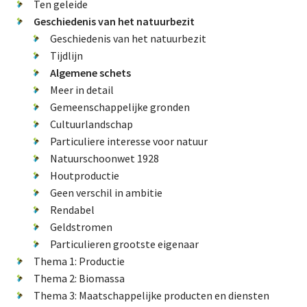
De FPG
Ten geleide
Geschiedenis van het natuurbezit
Geschiedenis van het natuurbezit
Tijdlijn
Lidmaatschap
Algemene schets
Meer in detail
Gemeenschappelijke gronden
Provincies
Cultuurlandschap
Particuliere interesse voor natuur
Natuurschoonwet 1928
Houtproductie
Dossiers
Geen verschil in ambitie
Rendabel
Natuurschoonwet (NSW)
Geldstromen
Pacht
Particulieren grootste eigenaar
Erfpacht
Thema 1: Productie
Thema 2: Biomassa
Verdienmodellen
Thema 3: Maatschappelijke producten en diensten
Jacht en fauna