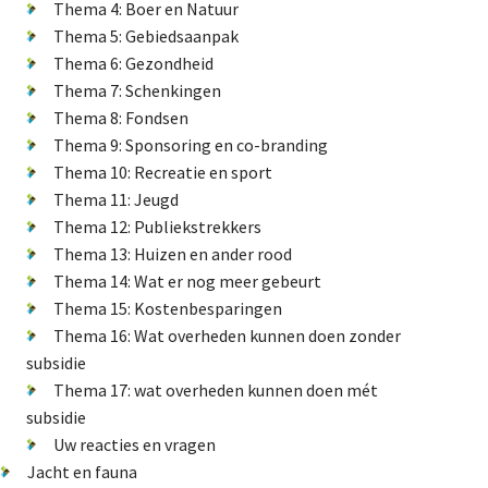
Thema 4: Boer en Natuur
Natuur-EHS/NNN
Thema 5: Gebiedsaanpak
Thema 6: Gezondheid
GLB
Thema 7: Schenkingen
Verkiezingen
Thema 8: Fondsen
Didam arrest
Thema 9: Sponsoring en co-branding
Energietransitie
Thema 10: Recreatie en sport
Thema 11: Jeugd
Thema 12: Publiekstrekkers
Thema 13: Huizen en ander rood
De Landeigenaar
Thema 14: Wat er nog meer gebeurt
Thema 15: Kostenbesparingen
Thema 16: Wat overheden kunnen doen zonder
subsidie
Contact
Thema 17: wat overheden kunnen doen mét
subsidie
Uw reacties en vragen
Jacht en fauna