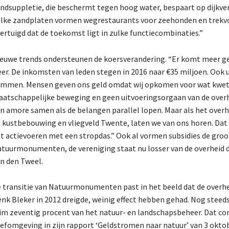
ndsuppletie, die beschermt tegen hoog water, bespaart op dijkve
lke zandplaten vormen wegrestaurants voor zeehonden en trekvog
ertuigd dat de toekomst ligt in zulke functiecombinaties.”
euwe trends ondersteunen de koersverandering. “Er komt meer gel
er. De inkomsten van leden stegen in 2016 naar €35 miljoen. Ook
mmen. Mensen geven ons geld omdat wij opkomen voor wat kwetsb
atschappelijke beweging en geen uitvoeringsorgaan van de overh
n amore samen als de belangen parallel lopen. Maar als het overh
j kustbebouwing en vliegveld Twente, laten we van ons horen. D
t actievoeren met een stropdas.” Ook al vormen subsidies de gr
tuurmonumenten, de vereniging staat nu losser van de overheid d
n den Tweel.
 transitie van Natuurmonumenten past in het beeld dat de overh
nk Bleker in 2012 dreigde, weinig effect hebben gehad. Nog steed
im zeventig procent van het natuur- en landschapsbeheer. Dat co
efomgeving in zijn rapport ‘Geldstromen naar natuur’ van 3 oktob