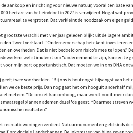
 de aankoop en inrichting voor nieuwe natuur, vooral ten bate v
.000 hectare van het einddoel in 2027 is verwijderd. Nogal wat pro
tuurareaal te vergroten. Dat verkleint de noodzaak om eigen gel
t grootste verschil met vier jaar geleden blijkt uit de lagere amb
n den Tweel verklaart: “Ondernemerschap betekent investeren en r
den en overheden. Dat is niet bedoeld om risico’s mee te lopen.” De 
dewerkers wel stimuleert om “ondernemend te zijn, kansen te g
t voor mijn part opportunistisch. Dat moeten we in ons DNA ontw
j geeft twee voorbeelden. “Bij ons is houtoogst bijvangst van het
llen we de beste prijs. Dan nog gaat het om hooguit anderhalf mil
eel meteen. “De omzet kan omhoog, maar wordt nooit meer dan 
smaatregelplannen ademen dezelfde geest. “Daarmee streven we 
onomische resultaten.”
t recreatiewoningen verdient Natuurmonumenten geld sinds de
aalf provinciale Landschappen. De inkomsten van bijna zeven to