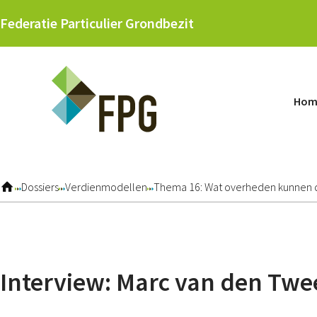
Sla
Federatie Particulier Grondbezit
links
over
Jump
to
Hom
navigation
Jump
to
main
content
Dossiers
Verdienmodellen
Thema 16: Wat overheden kunnen d
Interview: Marc van den Twe