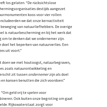
ft los gelaten. “De rücksichtslose
Natuur-EHS/NNN
hermingsorganisaties destijds aangezet
GLB
atuurmonumenten koos voor vier rollen:
oncludeerden we dat onze kernactiviteit
Verkiezingen
 beweging van natuurliefhebbers. De overige
Didam arrest
oel is natuurbescherming en bij het werk dat
Energietransitie
g om te denken dat we ondernemer zijn.
 doel het beperken van natuurverlies. Een
s uit voort.”
De Landeigenaar
at doen we met houtoogst, natuurbegraven,
ies zoals natuurontwikkeling en
rschil zit tussen
ondernemer
zijn als doel
Contact
 en kansen benutten die zich voordoen.”
“Om geld vrij te spelen voor
bineren. Ook buiten onze begroting om gaat
helde. Rijkswaterstaat zorgt voor