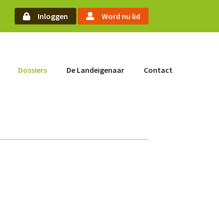
oek
Inloggen
Word nu lid
Word nu lid
Dossiers
De Landeigenaar
Contact
Inloggen
Home
Actueel