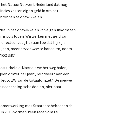
an het NatuurNetwerk Nederland dat nog
vincies zetten eigen geld in om het
dbronnen te ontwikkelen.
ities in het ontwikkelen van eigen inkomsten.
isico’s lopen. Wij werken met geld van
directeur voegt er aan toe dat hij zijn
rijpen, meer
street wise
te handelen, noem
ikkelen.”
 natuurbeleid. Maar als we het weghalen,
joen omzet per jaar”, relativeert Van den
bruto 1% van de totaalomzet.” De nieuwe
naar ecologische doelen, niet naar
 samenwerking met Staatsbosbeheer en de
n in 2016 vormen geen reden om te