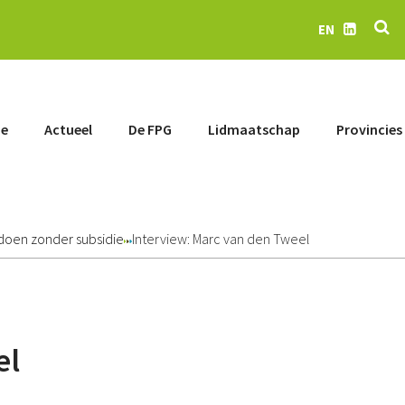
Z
EN
LinkedIn
e
Actueel
De FPG
Lidmaatschap
Provincies
oen zonder subsidie
Interview: Marc van den Tweel
el