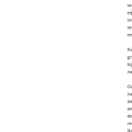
ve
ei
te
ve
ee
Ki
gr
bi
na
Oo
na
aa
an
de
re
Na