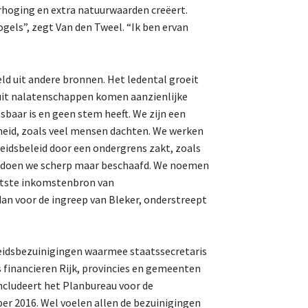
rhoging en extra natuurwaarden creëert.
els”, zegt Van den Tweel. “Ik ben ervan
d uit andere bronnen. Het ledental groeit
 uit nalatenschappen komen aanzienlijke
aar is en geen stem heeft. We zijn een
eid, zoals veel mensen dachten. We werken
eidsbeleid door een ondergrens zakt, zoals
at doen we scherp maar beschaafd. We noemen
ootste inkomstenbron van
an voor de ingreep van Bleker, onderstreept
eidsbezuinigingen waarmee staatssecretaris
s financieren Rijk, provincies en gemeenten
ncludeert het Planbureau voor de
er 2016. Wel voelen allen de bezuinigingen