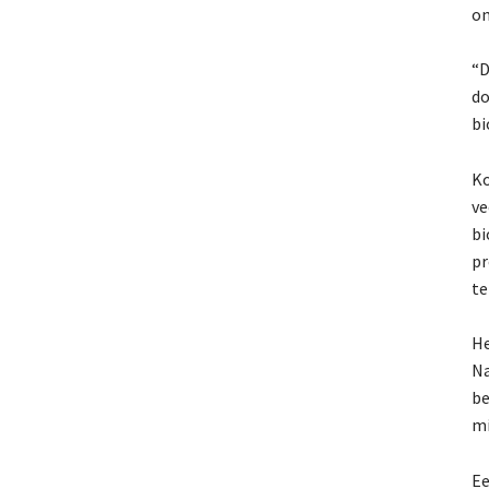
on
“D
do
bi
Ko
ve
bi
pr
te
He
Na
be
mi
Ee