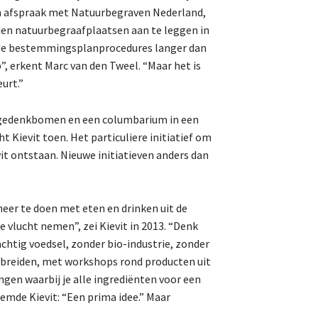
een afspraak met Natuurbegraven Nederland,
ien natuurbegraafplaatsen aan te leggen in
de bestemmingsplanprocedures langer dan
, erkent Marc van den Tweel. “Maar het is
urt.”
n, gedenkbomen en een columbarium in een
t Kievit toen. Het particuliere initiatief om
it ontstaan. Nieuwe initiatieven anders dan
r te doen met eten en drinken uit de
 vlucht nemen”, zei Kievit in 2013. “Denk
achtig voedsel, zonder bio-industrie, zonder
itbreiden, met workshops rond producten uit
gen waarbij je alle ingrediënten voor een
oemde Kievit: “Een prima idee.” Maar