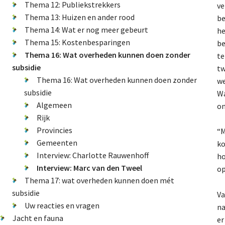
Thema 12: Publiekstrekkers
ve
Thema 13: Huizen en ander rood
be
Thema 14: Wat er nog meer gebeurt
he
Thema 15: Kostenbesparingen
be
Thema 16: Wat overheden kunnen doen zonder
te
subsidie
tw
Thema 16: Wat overheden kunnen doen zonder
we
subsidie
Wa
Algemeen
on
Rijk
Provincies
“M
Gemeenten
ko
Interview: Charlotte Rauwenhoff
ho
Interview: Marc van den Tweel
op
Thema 17: wat overheden kunnen doen mét
subsidie
Va
Uw reacties en vragen
na
Jacht en fauna
er