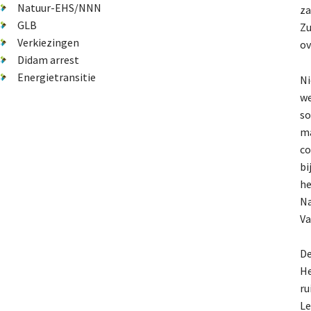
Natuur-EHS/NNN
za
GLB
Zu
Verkiezingen
ov
Didam arrest
Energietransitie
Ni
we
so
ma
co
bi
he
Na
Va
De
He
ru
Le