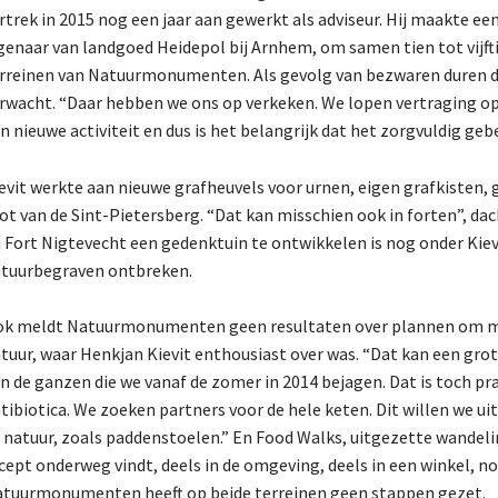
rtrek in 2015 nog een jaar aan gewerkt als adviseur. Hij maakte 
genaar van landgoed Heidepol bij Arnhem, om samen tien tot vijft
rreinen van Natuurmonumenten. Als gevolg van bezwaren duren 
rwacht. “Daar hebben we ons op verkeken. We lopen vertraging op”
n nieuwe activiteit en dus is het belangrijk dat het zorgvuldig gebe
evit werkte aan nieuwe grafheuvels voor urnen, eigen grafkiste
ot van de Sint-Pietersberg. “Dat kan misschien ook in forten”, dach
j Fort Nigtevecht een gedenktuin te ontwikkelen is nog onder Kiev
tuurbegraven ontbreken.
k meldt Natuurmonumenten geen resultaten over plannen om mee
tuur, waar Henkjan Kievit enthousiast over was. “Dat kan een grote
n de ganzen die we vanaf de zomer in 2014 bejagen. Dat is toch pr
tibiotica. We zoeken partners voor de hele keten. Dit willen we u
 natuur, zoals paddenstoelen.” En Food Walks, uitgezette wandelin
cept onderweg vindt, deels in de omgeving, deels in een winkel, n
tuurmonumenten heeft op beide terreinen geen stappen gezet.