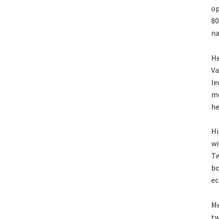
op
80
na
He
Va
le
me
he
Hi
wi
Tw
bo
ec
Me
tw