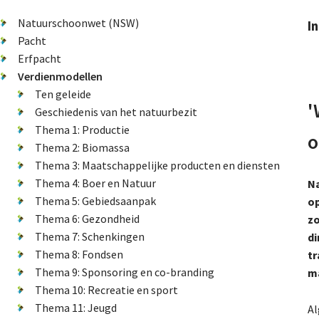
Natuurschoonwet (NSW)
I
Pacht
Erfpacht
Verdienmodellen
Ten geleide
'
Geschiedenis van het natuurbezit
Thema 1: Productie
o
Thema 2: Biomassa
Thema 3: Maatschappelijke producten en diensten
Thema 4: Boer en Natuur
N
Thema 5: Gebiedsaanpak
op
Thema 6: Gezondheid
zo
Thema 7: Schenkingen
di
Thema 8: Fondsen
tr
Thema 9: Sponsoring en co-branding
m
Thema 10: Recreatie en sport
Thema 11: Jeugd
Al