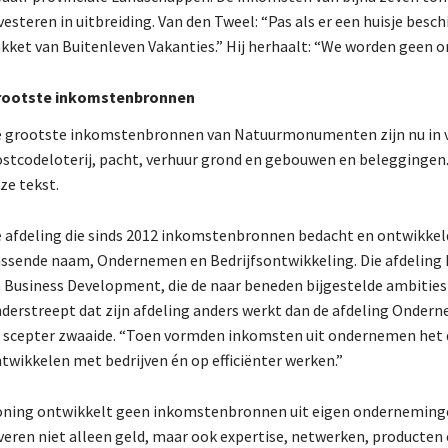
vesteren in uitbreiding. Van den Tweel: “Pas als er een huisje bes
kket van Buitenleven Vakanties.” Hij herhaalt: “We worden geen 
rootste inkomstenbronnen
 grootste inkomstenbronnen van Natuurmonumenten zijn nu in vo
stcodeloterij, pacht, verhuur grond en gebouwen en beleggingen. 
ze tekst.
 afdeling die sinds 2012 inkomstenbronnen bedacht en ontwikk
ssende naam, Ondernemen en Bedrijfsontwikkeling. Die afdeling
 Business Development, die de naar beneden bijgestelde ambities 
derstreept dat zijn afdeling anders werkt dan de afdeling Ondern
 scepter zwaaide. “Toen vormden inkomsten uit ondernemen het d
twikkelen met bedrijven én op efficiënter werken.”
ning ontwikkelt geen inkomstenbronnen uit eigen ondernemingen. H
veren niet alleen geld, maar ook expertise, netwerken, producten 