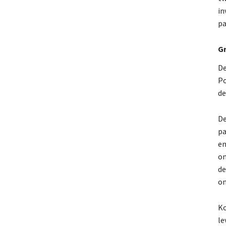
in
pa
G
De
Po
de
De
pa
en
on
de
on
Ko
le