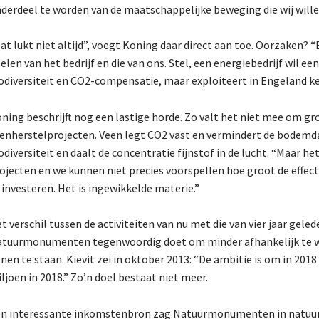
derdeel te worden van de maatschappelijke beweging die wij willen
at lukt niet altijd”, voegt Koning daar direct aan toe. Oorzaken? “
elen van het bedrijf en die van ons. Stel, een energiebedrijf wil 
odiversiteit en CO2-compensatie, maar exploiteert in Engeland ke
ning beschrijft nog een lastige horde. Zo valt het niet mee om gr
enherstelprojecten. Veen legt CO2 vast en vermindert de bodemdali
odiversiteit en daalt de concentratie fijnstof in de lucht. “Maar he
ojecten en we kunnen niet precies voorspellen hoe groot de effecte
 investeren. Het is ingewikkelde materie.”
t verschil tussen de activiteiten van nu met die van vier jaar gele
tuurmonumenten tegenwoordig doet om minder afhankelijk te w
nen te staan. Kievit zei in oktober 2013: “De ambitie is om in 2018
ljoen in 2018.” Zo’n doel bestaat niet meer.
n interessante inkomstenbron zag Natuurmonumenten in natuurbe