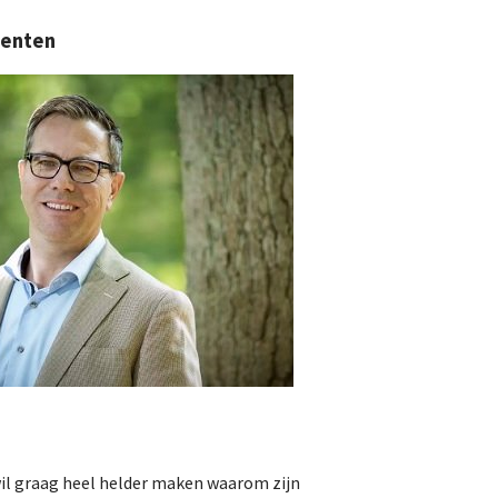
De FPG
menten
Lidmaatschap
Provincies
Dossiers
Natuurschoonwet (NSW)
Pacht
Erfpacht
Verdienmodellen
l graag heel helder maken waarom zijn
Jacht en fauna