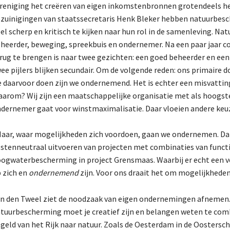
reniging het creëren van eigen inkomstenbronnen grotendeels hee
zuinigingen van staatssecretaris Henk Bleker hebben natuurbesc
el scherp en kritisch te kijken naar hun rol in de samenleving. N
heerder, beweging, spreekbuis en ondernemer. Na een paar jaar c
rug te brengen is naar twee gezichten: een goed beheerder en een
ee pijlers blijken secundair. Om de volgende reden: ons primaire d
 daarvoor doen zijn we ondernemend. Het is echter een misvattin
arom? Wij zijn een maatschappelijke organisatie met als hoogste
dernemer gaat voor winstmaximalisatie. Daar vloeien andere keuze
aar, waar mogelijkheden zich voordoen, gaan we ondernemen. D
stenneutraal uitvoeren van projecten met combinaties van funct
ogwaterbescherming in project Grensmaas. Waarbij er echt een ve
 zich en
ondernemend
zijn. Voor ons draait het om mogelijkheden
n den Tweel ziet de noodzaak van eigen ondernemingen afnemen. 
tuurbescherming moet je creatief zijn en belangen weten te com
 geld van het Rijk naar natuur. Zoals de Oesterdam in de Oostersc